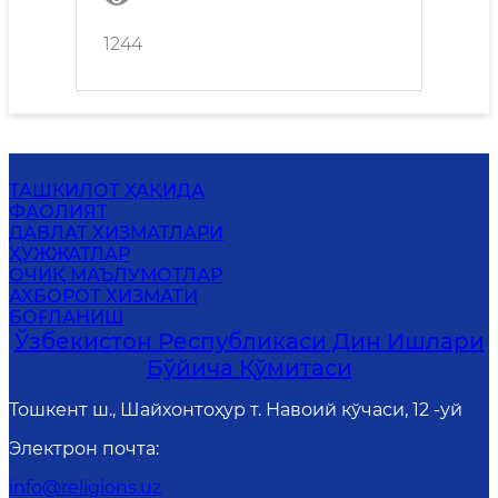
1244
ТАШКИЛОТ ҲАҚИДА
ФАОЛИЯТ
ДАВЛАТ ХИЗМАТЛАРИ
ҲУЖЖАТЛАР
ОЧИҚ МАЪЛУМОТЛАР
АХБОРОТ ХИЗМАТИ
БОҒЛАНИШ
Ўзбекистон Республикаси Дин Ишлари
Бўйича Қўмитаси
Тошкент ш., Шайхонтоҳур т. Навоий кўчаси, 12 -уй
Электрон почта
:
info@religions.uz