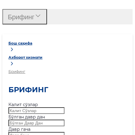
Брифинг
Бош саҳифа
Ахборот хизмати
Брифинг
БРИФИНГ
Калит сўзлар
Бўлган давр дан
Давр гача