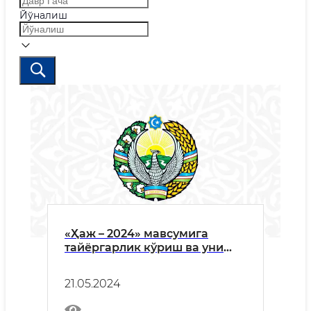
Йўналиш
«Ҳаж – 2024» мавсумига
тайёргарлик кўриш ва уни
тартибли ўтказиш юзасидан
БРИФИНГ
21.05.2024