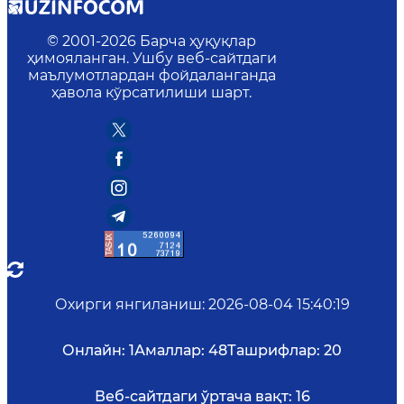
© 2001-
2026
Барча ҳуқуқлар
ҳимояланган. Ушбу веб-сайтдаги
маълумотлардан фойдаланганда
ҳавола кўрсатилиши шарт.
Охирги янгиланиш
:
2026-08-04 15:40:19
Онлайн:
1
Амаллар:
48
Ташрифлар:
20
Веб-сайтдаги ўртача вақт:
16