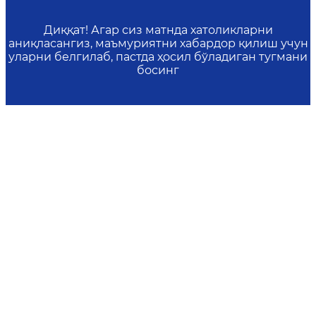
Диққат! Агар сиз матнда хатоликларни
аниқласангиз, маъмуриятни хабардор қилиш учун
уларни белгилаб, пастда ҳосил бўладиган тугмани
босинг