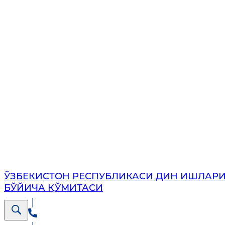
ЎЗБЕКИСТОН РЕСПУБЛИКАСИ ДИН ИШЛАР
БЎЙИЧА ҚЎМИТАСИ