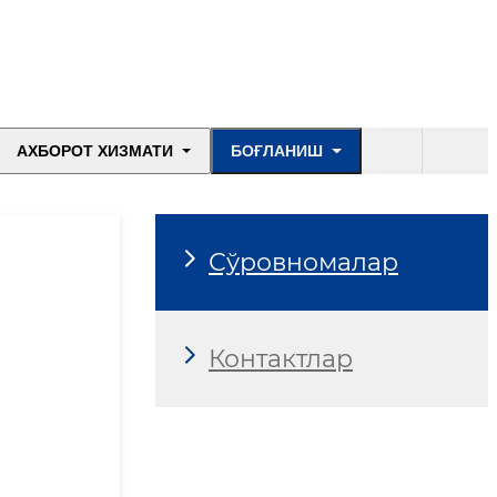
АХБОРОТ ХИЗМАТИ
БОҒЛАНИШ
Сўровномалар
Контактлар