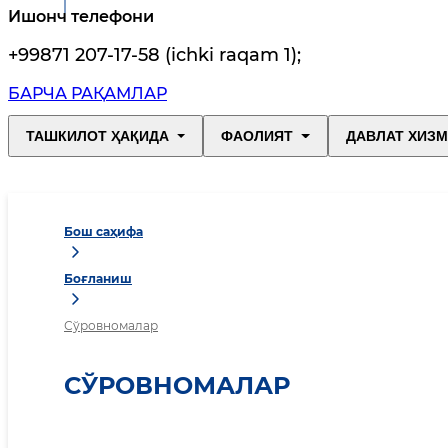
Ишонч телефони
+99871 207-17-58 (ichki raqam 1)
;
БАРЧА РАҚАМЛАР
ТАШКИЛОТ ҲАҚИДА
ФАОЛИЯТ
ДАВЛАТ ХИЗ
Бош саҳифа
Боғланиш
Сўровномалар
СЎРОВНОМАЛАР