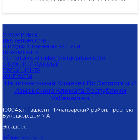
О КОМИТЕТЕ
ДЕЯТЕЛЬНОСТЬ
ГОСУДАРСТВЕННЫЕ УСЛУГИ
ДОКУМЕНТЫ
ПОЛИТИКА КОНФИДЕНЦИАЛЬНОСТИ
ОТКРЫТЫЕ ДАННЫЕ
ПРЕСС-ЦЕНТР
КОНТАКТЫ
Национальный Комитет По Экологии И
Изменению Климата Республики
Узбекистан
100043, г. Ташкент, Чиланзарский район, проспект
Бунёдкор, дом 7-А
Эл. адрес
:
info@eco.gov.uz