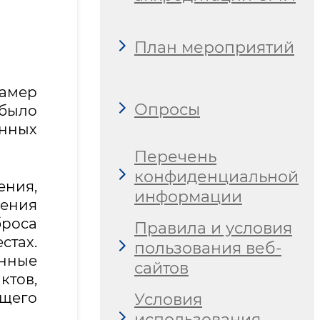
План мероприятий
амер
Опросы
 было
енных
Перечень
конфиденциальной
ения,
информации
ения
броса
Правила и условия
стах.
пользования веб-
нные
сайтов
тов,
щего
Условия
использования