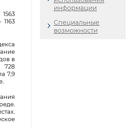
информации
 1563
 1163
Специальные
возможности
декса
вание
дов в
4 728
а 7,9
е.
вания
реде.
стах.
еское