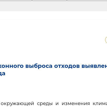
аконного выброса отходов выявле
да
ы окружающей среды и изменения клим