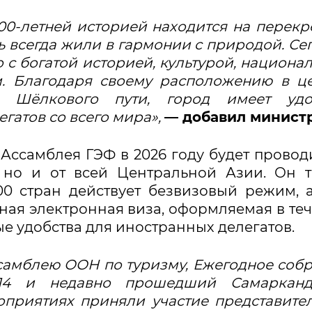
000-летней историей находится на перекр
 всегда жили в гармонии с природой. Се
с богатой историей, культурой, национа
м. Благодаря своему расположению в ц
 Шёлкового пути, город имеет удо
гатов со всего мира»,
— добавил минист
Ассамблея ГЭФ в 2026 году будет провод
, но и от всей Центральной Азии. Он 
00 стран действует безвизовый режим, 
ая электронная виза, оформляемая в те
ые удобства для иностранных делегатов.
самблею ООН по туризму, Ежегодное соб
14 и недавно прошедший Самарканд
оприятиях приняли участие представите