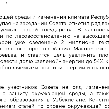
ющей среды и изменения климата Респу
упая на заседании Совета, отметил ряд в
уемых главой государства. В частност
ии по лесовосстановлению на высохше
орой уже озеленено 2 миллиона гект
онального проекта «Яшил Макон» ежег
евьев, и ставится цель увеличить пл
овести долю «зеленой» энергии до 54% к
зобновляемые источники энергии и трансп
е участников Совета на ряд изменен
х на защиту окружающей среды, а так
го образования в Узбекистане. Консти
ением статей по охране окружающей с