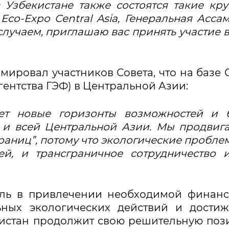
 Узбекистане также состоятся такие кр
co-Expo Central Asia, Генеральная Асса
лучаем, приглашаю вас принять участие в
ировал участников Совета, что на базе 
гентства ГЭФ) в Центральной Азии:
т новые горизонты возможностей и б
о и всей Центральной Азии. Мы продвиг
границ”, потому что экологические пробле
ей, и трансграничное сотрудничество 
оль в привлечении необходимой финан
ьных экологических действий и дости
екистан продолжит свою решительную по