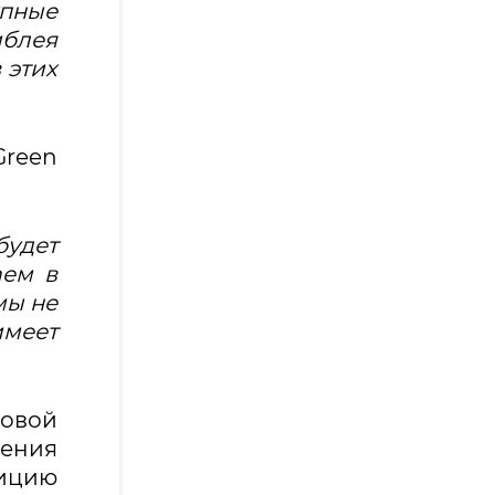
упные
мблея
 этих
Green
удет
аем в
мы не
имеет
совой
жения
зицию