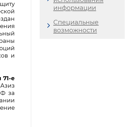
щиту
информации
ской
здан
Специальные
нения
возможности
льный
раны
люций
сов и
 71-е
 Азиз
ЭФ за
вании
ение