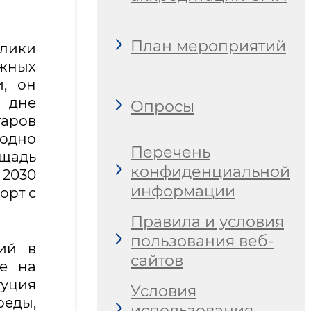
План мероприятий
блики
ажных
и, он
м дне
Опросы
аров
одно
Перечень
ощадь
конфиденциальной
 2030
информации
орт с
Правила и условия
пользования веб-
ий в
сайтов
же на
туция
Условия
реды,
использования