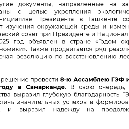
угие документы, направленные на за
ваны с целью укрепления экологиче
инициативе Президента в Ташкенте со
ет изучения окружающей среды и изме
тический совет при Президенте и Национа
025 год объявлен в стране «Годом ох
номики». Также продвигается ряд резо
ючая резолюцию по восстановлению ле
о решение провести
8-ю Ассамблею ГЭФ и
году в Самарканде
. В свою очередь,
тва выразил глубокую благодарность Г
стичь значительных успехов в формиро
ны, и выразил надежду на продолж