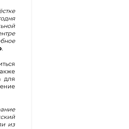
ёстке
годня
льной
ентре
бное
р
.
иться
также
а для
чение
рание
ский
ли из