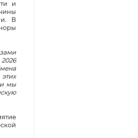
сти и
ичины
и. В
оноры
озами
 2026
мена
этих
ми мы
ескую
ятие
ской