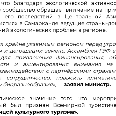
что благодаря экологической активно
е сообщество обращает внимание на пр
 его последствий в Центральной Ази
риятиях в Самарканде ведущие страны-д
ний экологических проблем в регионе.
ся крайне уязвимым регионом перед угр
 и деградации земель. Ассамблея ГЭФ в
для привлечения финансирования, об
ости и акцентирования внимания на 
 взаимодействии с партнёрскими страна
е сотрудничество, повысить климатич
ту биоразнообразия», —
заявил министр.
ическое значение того, что меропри
рый был признан Всемирной туристиче
цей культурного туризма».