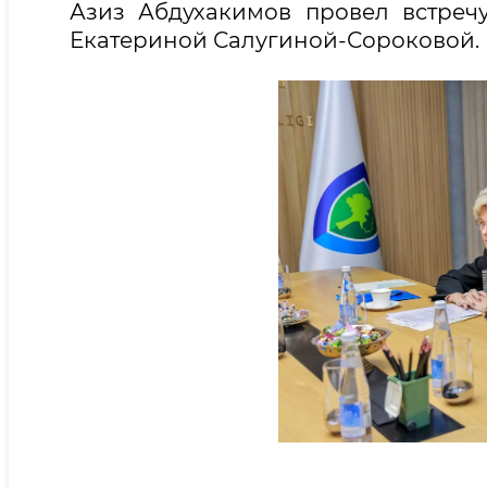
Азиз Абдухакимов провел встреч
Екатериной Салугиной-Сороковой.