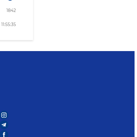
1842
1:55:35