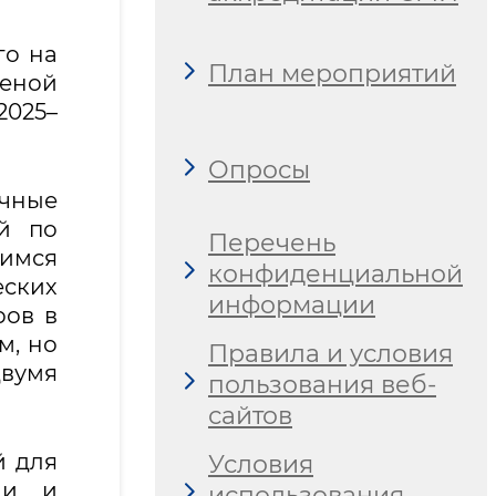
го на
План мероприятий
леной
2025–
Опросы
чные
ий по
Перечень
щимся
конфиденциальной
ских
информации
ров в
м, но
Правила и условия
вумя
пользования веб-
сайтов
й для
Условия
ми и
использования