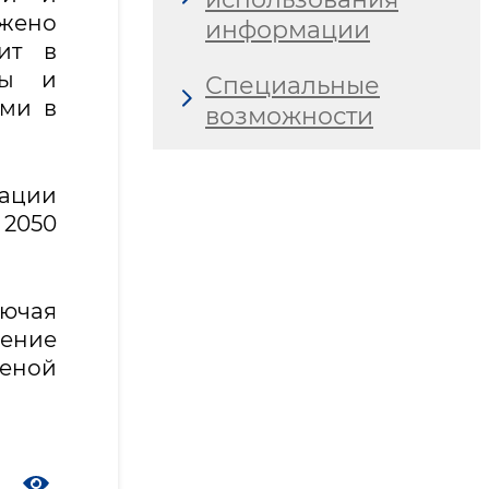
жено
информации
ит в
ды и
Специальные
ами в
возможности
ации
 2050
лючая
ение
леной