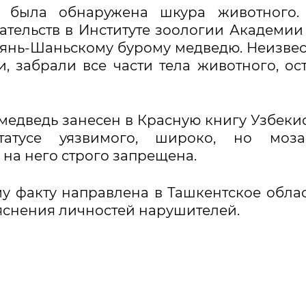
 была обнаружена шкура животного.
тельств в Институте зоологии Академии
Тянь-Шаньскому бурому медведю. Неизве
 забрали все части тела животного, ос
медведь занесен в Красную книгу Узбеки
тусе уязвимого, широко, но моза
на него строго запрещена.
 факту направлена в Ташкентское обла
яснения личностей нарушителей.