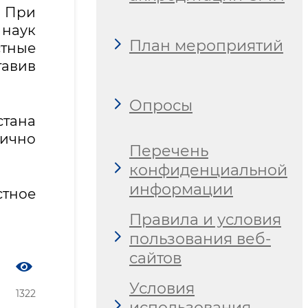
 При
 наук
План мероприятий
стные
тавив
Опросы
стана
ично
Перечень
конфиденциальной
информации
стное
Правила и условия
пользования веб-
сайтов
Условия
1322
использования