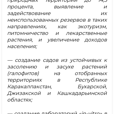
природных территорий до 14,5
процента, выявление и
задействование их
неиспользованных резервов в таких
направлениях, как экотуризм,
питомничество и лекарственные
растения, и увеличение доходов
населения;
— создание садов из устойчивых к
засолению и засухе растений
(галофитов) на отобранных
территориях в Республике
Каракалпакстан, Бухарской,
Джизакской и Кашкадарьинской
областях;
— создание лабораторий «in-vitro» в