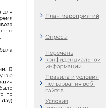
ы для
План мероприятий
время
ывоза
едены
Опросы
.
 была
Перечень
конфиденциальной
информации
ии. В
лучаю
Правила и условия
акция
пользования веб-
 было
сайтов
го по
day)
Условия
использования