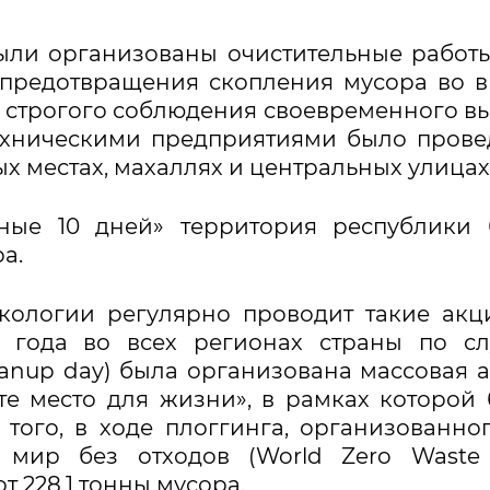
ыли организованы очистительные работ
 предотвращения скопления мусора во 
 строгого соблюдения своевременного в
техническими предприятиями было пров
ых местах, махаллях и центральных улицах
ьные 10 дней» территория республики
а.
кологии регулярно проводит такие акц
о года во всех регионах страны по с
eanup day) была организована массовая 
те место для жизни», в рамках которой
того, в ходе плоггинга, организованно
мир без отходов (World Zero Waste 
т 228,1 тонны мусора.