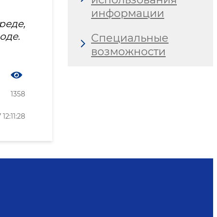
информации
еде,
оде.
Специальные
возможности
1358
2:11:28