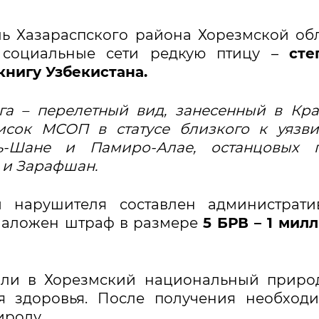
ь Хазараспского района Хорезмской об
з социальные сети редкую птицу –
сте
книгу Узбекистана.
га – перелетный вид, занесенный в Кр
исок МСОП в статусе близкого к уязв
ь-Шане и Памиро-Алае, останцовых г
 и Зарафшан.
 нарушителя составлен администрати
 наложен штраф в размере
5 БРВ – 1 мил
дали в Хорезмский национальный прир
я здоровья. После получения необход
ироду.