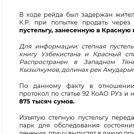
В ходе рейда был задержан жител
К.Р. при попытке продать чере
пустельгу, занесенную в Красную 
Для информации: степная пустель
книгу Узбекистана и Красный сп
Распространен в Западном Тян
Кызылкумов, долинах рек Амударья
По данному факту в отношении
протокол по статье 92 КоАО РУз и
875 тысяч сумов.
Изъятую степную пустельгу пере
парк для обследования состояни
лечения, птицу выпустят в дикую пр