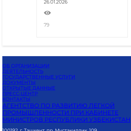
26.01.2026
трассировки"
79
ОБ ОРГАНИЗАЦИИ
ДЕЯТЕЛЬНОСТЬ
ГОСУДАРСТВЕННЫЕ УСЛУГИ
ДОКУМЕНТЫ
ОТКРЫТЫЕ ДАННЫЕ
ПРЕСС-ЦЕНТР
КОНТАКТЫ
АГЕНТСТВО ПО РАЗВИТИЮ ЛЕГКОЙ
ПРОМЫШЛЕННОСТИ ПРИ КАБИНЕТЕ
МИНИСТРОВ РЕСПУБЛИКИ УЗБЕКИСТАН
100192, г. Ташкент, пр. Мустакиллик, 109