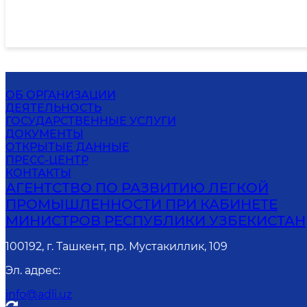
ОБ ОРГАНИЗАЦИИ
ДЕЯТЕЛЬНОСТЬ
ГОСУДАРСТВЕННЫЕ УСЛУГИ
ДОКУМЕНТЫ
ОТКРЫТЫЕ ДАННЫЕ
ПРЕСС-ЦЕНТР
КОНТАКТЫ
АГЕНТСТВО ПО РАЗВИТИЮ ЛЕГКОЙ
ПРОМЫШЛЕННОСТИ ПРИ КАБИНЕТЕ
МИНИСТРОВ РЕСПУБЛИКИ УЗБЕКИСТАН
100192, г. Ташкент, пр. Мустакиллик, 109
Эл. адрес
:
info@adli.uz