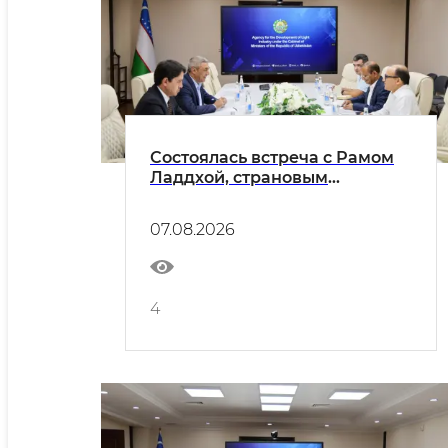
Состоялась встреча с Рамом
Ладдхой, страновым
финансовым директором
(CFO) Indorama Corporation в
07.08.2026
Узбекистане.
4