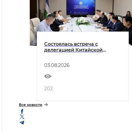
Состоялась встреча с
делегацией Китайской
Народной Республики, в
состав которой вошли
03.08.2026
представители торговых
палат провинции Хэнань и
руководители крупных
промышленных предприятий.
202
Все новости