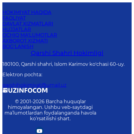
HOKIMIYAT HAQIDA
FAOLIYAT
DAVLAT XIZMATLARI
HUJJATLAR
OCHIQ MA'LUMOTLAR
AXBOROT XIZMATI
BOG‘LANISH
Qarshi Shahri Hokimligi
180100, Qarshi shahri, Islom Karimov ko'chasi 60-uy.
Elektron pochta
:
qarshihokimiyat@umail.uz
© 2001-
2026
Barcha huquqlar
himoyalangan. Ushbu veb-saytdagi
ma’lumotlardan foydalanganda havola
ko‘rsatilishi shart.