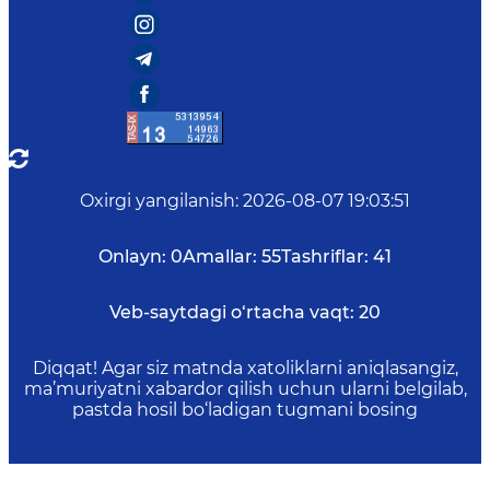
Oxirgi yangilanish
:
2026-08-07 19:03:51
Onlayn:
0
Amallar:
55
Tashriflar:
41
Veb-saytdagi o‘rtacha vaqt:
20
Diqqat! Agar siz matnda xatoliklarni aniqlasangiz,
ma’muriyatni xabardor qilish uchun ularni belgilab,
pastda hosil bo‘ladigan tugmani bosing