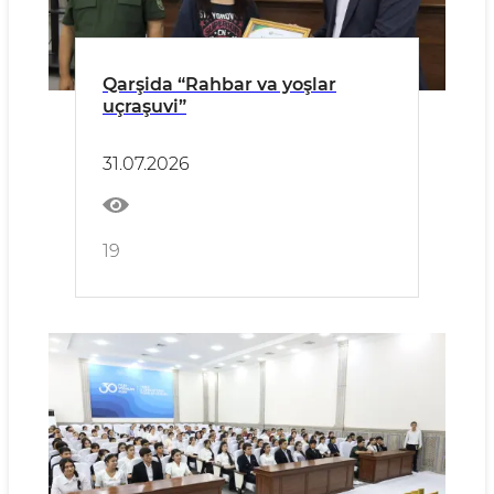
Qarşida “Rahbar va yoşlar
uçraşuvi”
31.07.2026
19