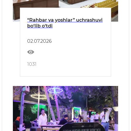
“Rahbar va yoshlar” uchrashuvi
bo‘lib o‘tdi
02.07.2026
1031