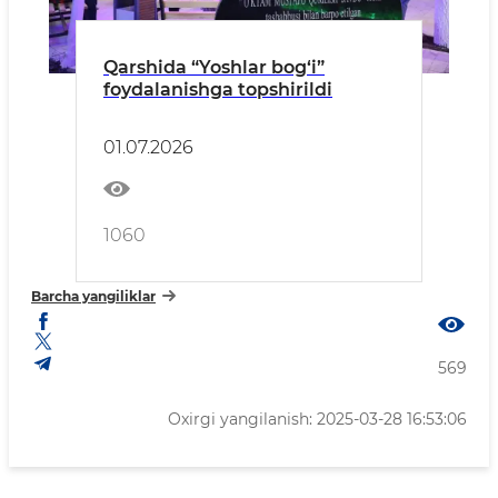
Qarshida “Yoshlar bog‘i”
foydalanishga topshirildi
01.07.2026
1060
Barcha yangiliklar
569
Oxirgi yangilanish: 2025-03-28 16:53:06