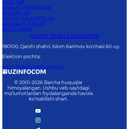
FAOLIYAT
DAVLAT XIZMATLARI
HUJJATLAR
OCHIQ MA'LUMOTLAR
AXBOROT XIZMATI
BOG‘LANISH
Qarshi Shahri Hokimligi
180100, Qarshi shahri, Islom Karimov ko'chasi 60-uy.
Elektron pochta
:
qarshihokimiyat@umail.uz
© 2001-
2026
Barcha huquqlar
himoyalangan. Ushbu veb-saytdagi
ma’lumotlardan foydalanganda havola
ko‘rsatilishi shart.