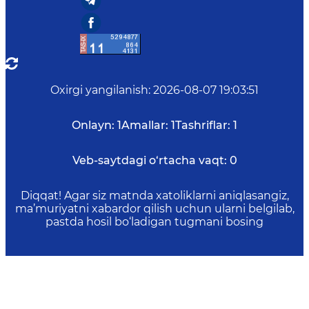
Oxirgi yangilanish
:
2026-08-07 19:03:51
Onlayn:
1
Amallar:
1
Tashriflar:
1
Veb-saytdagi o‘rtacha vaqt:
0
Diqqat! Agar siz matnda xatoliklarni aniqlasangiz,
ma’muriyatni xabardor qilish uchun ularni belgilab,
pastda hosil bo‘ladigan tugmani bosing