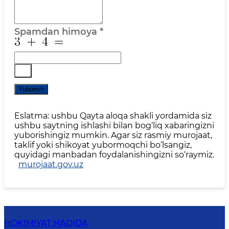
Spamdan himoya
*
Yuborish
Eslatma: ushbu Qayta aloqa shakli yordamida siz
ushbu saytning ishlashi bilan bog‘liq xabaringizni
yuborishingiz mumkin. Agar siz rasmiy murojaat,
taklif yoki shikoyat yubormoqchi bo‘lsangiz,
quyidagi manbadan foydalanishingizni so‘raymiz.
murojaat.gov.uz
HOKIMIYAT HAQIDA