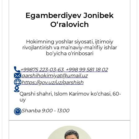
Egamberdiyev Jonibek
O‘ralovich
Hokimning yoshlar siyosati, ijtimoiy
rivojlantirish va ma’naviy-ma’rifiy ishlar
bo‘yicha o‘rinbosari
+99875 223-03-63, +998 99 581 18 02
qarshihokimiyat@umail.uz
https://gov.uz/uz/qarshish
Qarshi shahri, Islom Karimov ko‘chasi, 60-
uy
Shanba 9:00 - 13:00