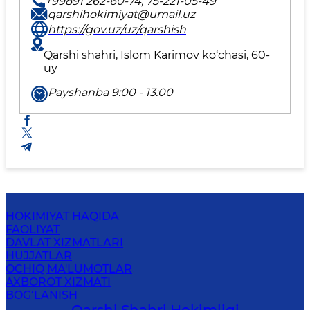
+99891 262-60-74, 75-221-05-49
qarshihokimiyat@umail.uz
https://gov.uz/uz/qarshish
Qarshi shahri, Islom Karimov ko‘chasi, 60-
uy
Payshanba 9:00 - 13:00
HOKIMIYAT HAQIDA
FAOLIYAT
DAVLAT XIZMATLARI
HUJJATLAR
OCHIQ MA'LUMOTLAR
AXBOROT XIZMATI
BOG‘LANISH