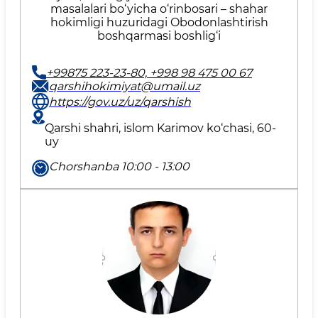
masalalari bo‘yicha o‘rinbosari – shahar
hokimligi huzuridagi Obodonlashtirish
boshqarmasi boshlig‘i
+99875 223-23-80, +998 98 475 00 67
qarshihokimiyat@umail.uz
https://gov.uz/uz/qarshish
Qarshi shahri, islom Karimov ko‘chasi, 60-
uy
Chorshanba 10:00 - 13:00