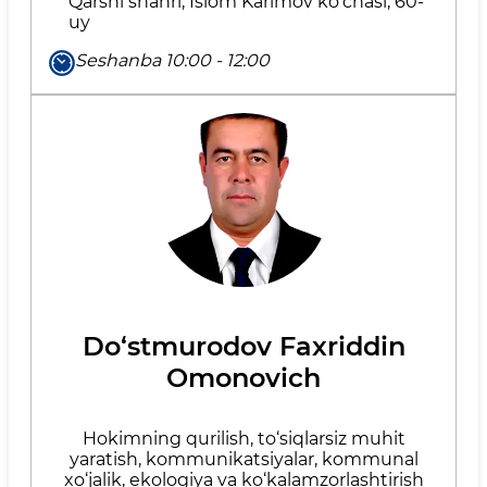
Qarshi shahri, Islom Karimov ko‘chasi, 60-
uy
Seshanba 10:00 - 12:00
Do‘stmurodov Faxriddin
Omonovich
Hokimning qurilish, to‘siqlarsiz muhit
yaratish, kommunikatsiyalar, kommunal
xo‘jalik, ekologiya va ko‘kalamzorlashtirish