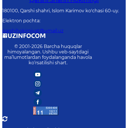
Qarshi Shahri Hokimligi
180100, Qarshi shahri, Islom Karimov ko'chasi 60-uy.
Elektron pochta
:
qarshihokimiyat@umail.uz
© 2001-
2026
Barcha huquqlar
himoyalangan. Ushbu veb-saytdagi
ma’lumotlardan foydalanganda havola
ko‘rsatilishi shart.