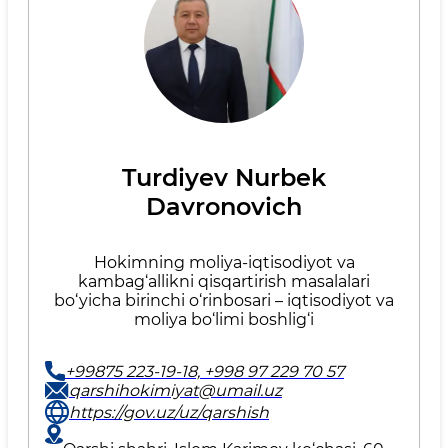
Turdiyev Nurbek
Davronovich
Hokimning moliya-iqtisodiyot va
kambag‘allikni qisqartirish masalalari
bo‘yicha birinchi o‘rinbosari – iqtisodiyot va
moliya bo‘limi boshlig‘i
+99875 223-19-18, +998 97 229 70 57
qarshihokimiyat@umail.uz
https://gov.uz/uz/qarshish