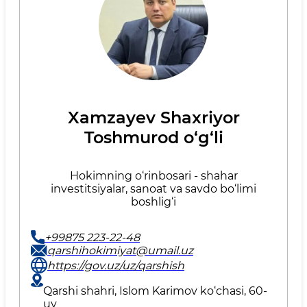
Xamzayev Shaxriyor
Toshmurod o‘g‘li
Hokimning o‘rinbosari - shahar
investitsiyalar, sanoat va savdo bo‘limi
boshlig‘i
+99875 223-22-48
qarshihokimiyat@umail.uz
https://gov.uz/uz/qarshish
Qarshi shahri, Islom Karimov ko‘chasi, 60-
uy