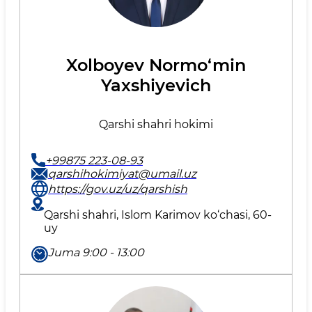
Xolboyev Normo‘min
Yaxshiyevich
Qarshi shahri hokimi
+99875 223-08-93
qarshihokimiyat@umail.uz
https://gov.uz/uz/qarshish
Qarshi shahri, Islom Karimov ko‘chasi, 60-
uy
Juma 9:00 - 13:00