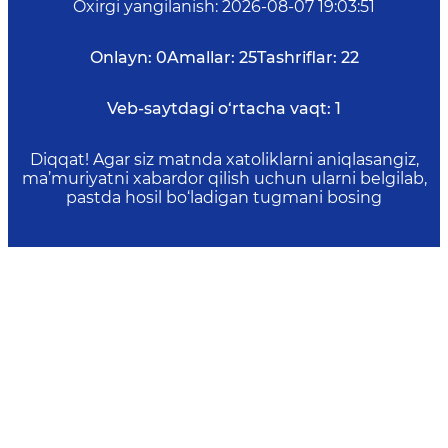
Oxirgi yangilanish
:
2026-08-07 19:03:51
Onlayn:
0
Amallar:
25
Tashriflar:
22
Veb-saytdagi o‘rtacha vaqt:
1
Diqqat! Agar siz matnda xatoliklarni aniqlasangiz,
ma’muriyatni xabardor qilish uchun ularni belgilab,
pastda hosil bo‘ladigan tugmani bosing