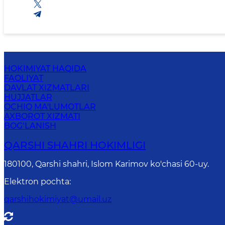
HOKIMIYAT HAQIDA
FAOLIYAT
DAVLAT XIZMATLARI
HUJJATLAR
OCHIQ MA'LUMOTLAR
AXBOROT XIZMATI
BOG‘LANISH
QARSHI SHAHRI HOKIMLIGI
180100, Qarshi shahri, Islom Karimov ko'chasi 60-uy.
Elektron pochta
:
qarshihokimiyat@umail.uz