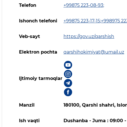
Telefon
+99875 223-08-93
;
Ishonch telefoni
+99875 223-17-15
;
+998975 22
Veb-sayt
https://gov.uz/qarshish
Elektron pochta
qarshihokimiyat@umail.uz
Ijtimoiy tarmoqlar
Manzil
180100, Qarshi shahri, Isl
Ish vaqti
Dushanba - Juma : 09:00 - 