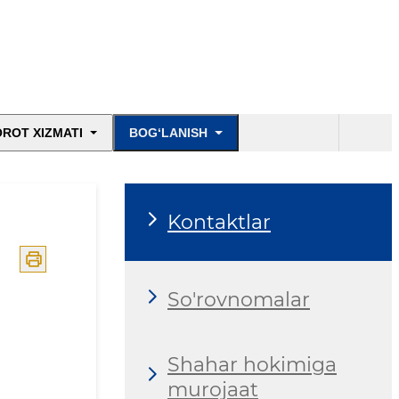
ROT XIZMATI
BOG‘LANISH
Kontaktlar
So'rovnomalar
Shahar hokimiga
murojaat