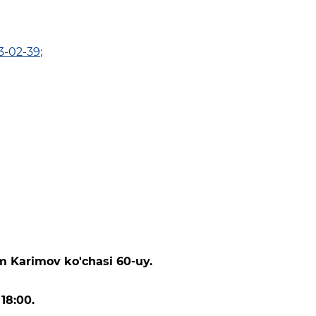
3-02-39
;
om Karimov ko'chasi 60-uy.
18:00.