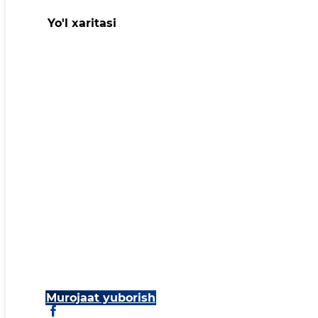
Yo'l xaritasi
Murojaat yuborish