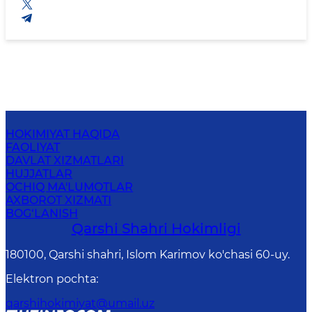
HOKIMIYAT HAQIDA
FAOLIYAT
DAVLAT XIZMATLARI
HUJJATLAR
OCHIQ MA'LUMOTLAR
AXBOROT XIZMATI
BOG‘LANISH
Qarshi Shahri Hokimligi
180100, Qarshi shahri, Islom Karimov ko'chasi 60-uy.
Elektron pochta
:
qarshihokimiyat@umail.uz