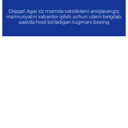
Diqqat! Agar siz matnda xatoliklarni aniqlasangiz,
ma’muriyatni xabardor qilish uchun ularni belgilab,
pastda hosil bo‘ladigan tugmani bosing