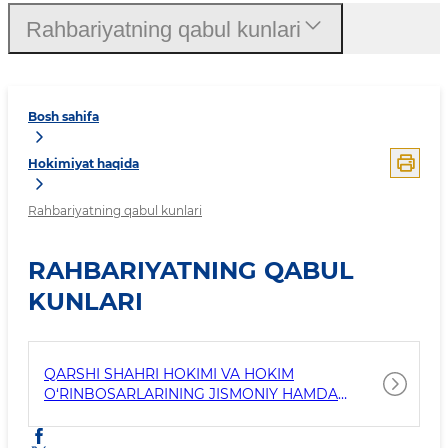
Rahbariyatning qabul kunlari
Bosh sahifa
Hokimiyat haqida
Rahbariyatning qabul kunlari
RAHBARIYATNING QABUL
KUNLARI
QARSHI SHAHRI HOKIMI VA HOKIM
O‘RINBOSARLARINING JISMONIY HAMDA
YURIDIK SHAXSLARNI QABUL QILISH JADVALI