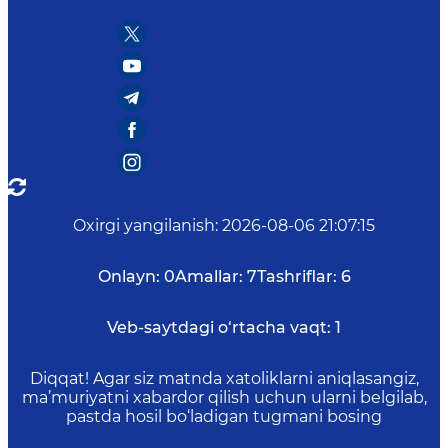
Oxirgi yangilanish
:
2026-08-06 21:07:15
Onlayn:
0
Amallar:
7
Tashriflar:
6
Veb-saytdagi o‘rtacha vaqt:
1
Diqqat! Agar siz matnda xatoliklarni aniqlasangiz,
ma’muriyatni xabardor qilish uchun ularni belgilab,
pastda hosil bo‘ladigan tugmani bosing