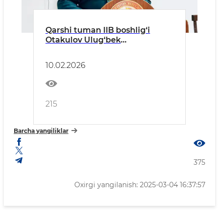
Qarshi tuman IIB boshlig‘i
Otakulov Ulug‘bek
Axmatovichning tuman
aholisiga murojaati
10.02.2026
215
Barcha yangiliklar
375
Oxirgi yangilanish: 2025-03-04 16:37:57