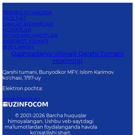
TASHKILOT HAQIDA
FAOLIYAT
DAVLAT XIZMATLARI
HUJJATLAR
OCHIQ MA'LUMOTLAR
AXBOROT XIZMATI
BOG‘LANISH
Qashqadaryo Viloyati Qarshi Tumani
Hokimligi
Qarshi tumani, Bunyodkor MFY, Islom Karimov
ko‘chasi, 7/97-uy
Elektron pochta
:
qarshi@exat.uz
© 2001-
2026
Barcha huquqlar
himoyalangan. Ushbu veb-saytdagi
ma’lumotlardan foydalanganda havola
ko‘rsatilishi shart.