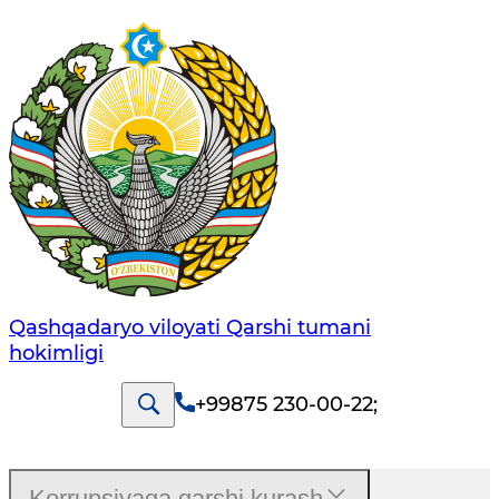
Qashqadaryo viloyati Qarshi tumani
hokimligi
+99875 230-00-22
;
Korrupsiyaga qarshi kurash