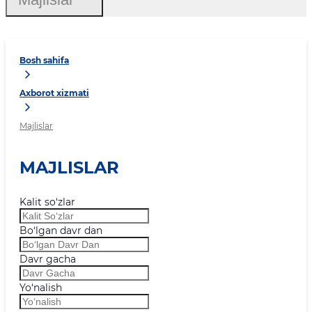
Bosh sahifa
Axborot xizmati
Majlislar
MAJLISLAR
Kalit so‘zlar
Bo‘lgan davr dan
Davr gacha
Yo‘nalish