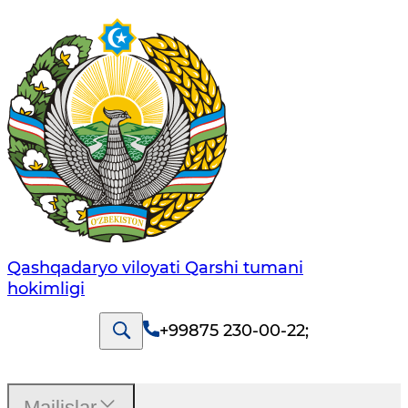
Qashqadaryo viloyati Qarshi tumani
hokimligi
+99875 230-00-22
;
Majlislar