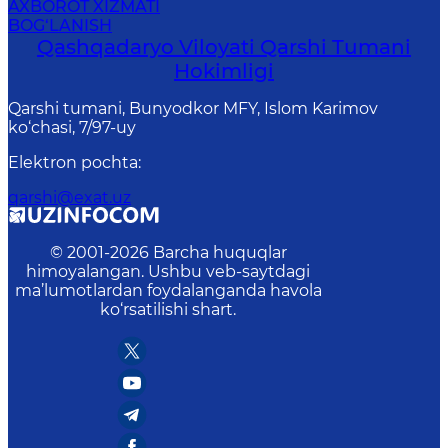
AXBOROT XIZMATI
BOG‘LANISH
Qashqadaryo Viloyati Qarshi Tumani
Hokimligi
Qarshi tumani, Bunyodkor MFY, Islom Karimov
ko‘chasi, 7/97-uy
Elektron pochta
:
qarshi@exat.uz
© 2001-
2026
Barcha huquqlar
himoyalangan. Ushbu veb-saytdagi
ma’lumotlardan foydalanganda havola
ko‘rsatilishi shart.