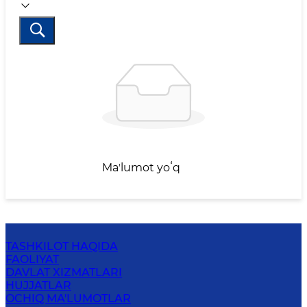
Maʼlumot yoʻq
TASHKILOT HAQIDA
FAOLIYAT
DAVLAT XIZMATLARI
HUJJATLAR
OCHIQ MA'LUMOTLAR