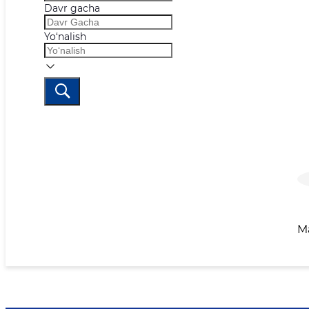
Davr gacha
Yo‘nalish
M