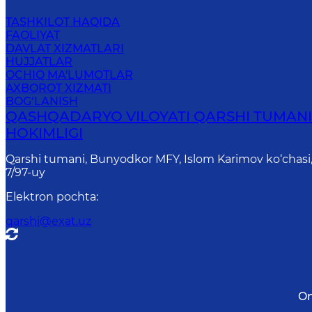
TASHKILOT HAQIDA
FAOLIYAT
DAVLAT XIZMATLARI
HUJJATLAR
OCHIQ MA'LUMOTLAR
AXBOROT XIZMATI
BOG‘LANISH
QASHQADARYO VILOYATI QARSHI TUMAN
HOKIMLIGI
Qarshi tumani, Bunyodkor MFY, Islom Karimov ko‘chasi
7/97-uy
Elektron pochta
:
qarshi@exat.uz
On