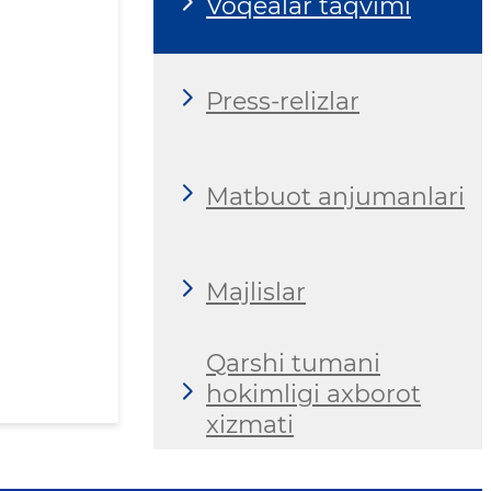
Voqealar taqvimi
Press-relizlar
Matbuot anjumanlari
Majlislar
Qarshi tumani
hokimligi axborot
xizmati