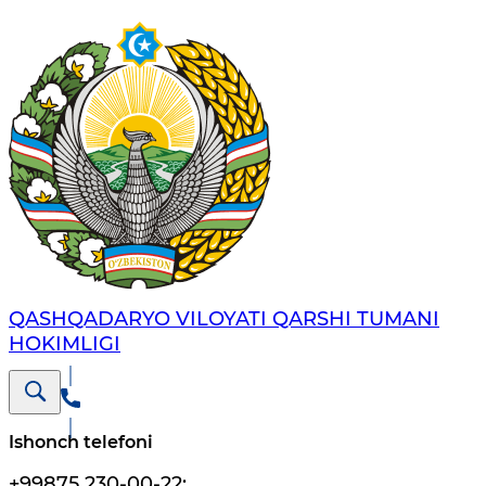
QASHQADARYO VILOYATI QARSHI TUMANI
HOKIMLIGI
Ishonch telefoni
+99875 230-00-22
;