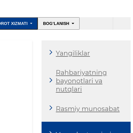
ROT XIZMATI
BOG‘LANISH
Yangiliklar
Rahbariyatning
bayonotlari va
nutqlari
Rasmiy munosabat