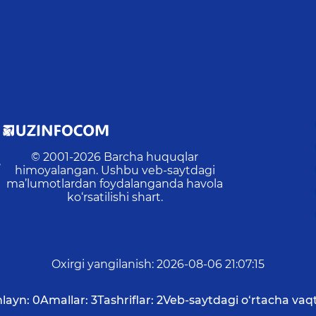
I
© 2001-
2026
Barcha huquqlar
,
himoyalangan. Ushbu veb-saytdagi
ma’lumotlardan foydalanganda havola
ko‘rsatilishi shart.
Oxirgi yangilanish
:
2026-08-06 21:07:15
layn:
0
Amallar:
3
Tashriflar:
2
Veb-saytdagi o‘rtacha vaqt