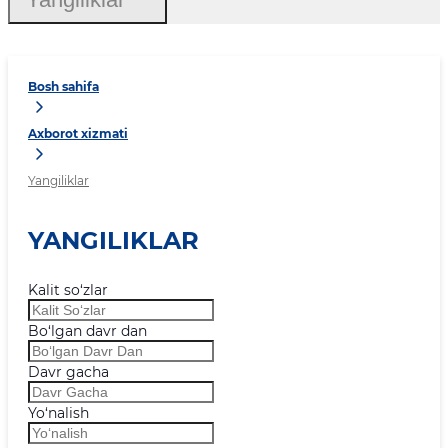
Bosh sahifa
Axborot xizmati
Yangiliklar
YANGILIKLAR
Kalit so‘zlar
Bo‘lgan davr dan
Davr gacha
Yo‘nalish