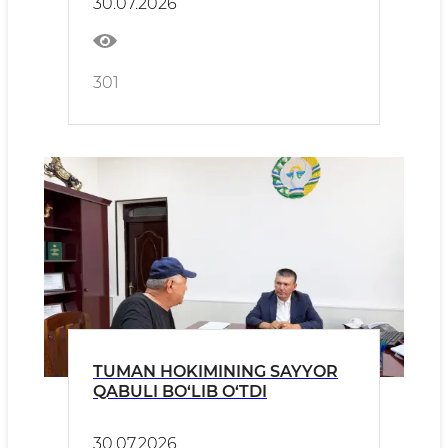
30.07.2026
qilish jadvali
301
TUMAN HOKIMINING SAYYOR
QABULI BO‘LIB O‘TDI
30.07.2026