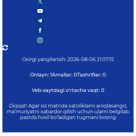
Oxirgi yangilanish
:
2026-08-06 21:07:15
Onlayn:
1
Amallar:
0
Tashriflar:
0
Veb-saytdagi o‘rtacha vaqt:
0
Diqqat! Agar siz matnda xatoliklarni aniqlasangiz,
ma’muriyatni xabardor qilish uchun ularni belgilab,
pastda hosil bo‘ladigan tugmani bosing