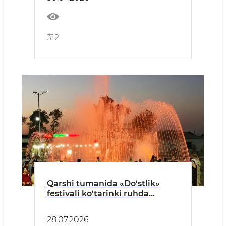
312
Qarshi tumanida «Do‘stlik»
festivali ko‘tarinki ruhda
o‘tkazildi
28.07.2026