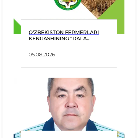
O‘ZBEKISTON FERMERLARI
KENGASHINING “DALA
MADANIYATI – FERMER
MAJBURIYATI” ASOSIDA DALA
05.08.2026
CHETLARIGA CHORVACHILIK
MAJMUALARINI QURILISHI
YUZASIDAN MUROJAATI