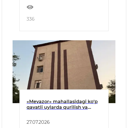
336
«Mevazor» mahallasidagi ko‘p
qavatli uylarda qurilish va
obodonlashtirish ishlari
ko‘zdan kechirildi
27.07.2026