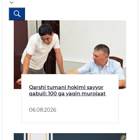
Qarshi tumani hokimi sayyor
qabuli: 100 ga yaqin murojaat
06.08.2026