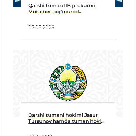
Qarshi tuman IIB prokurori
Murodov Tog‘murod
Joniqulovichning tuman
aholisiga murojaati
05.08.2026
Qarshi tumani hokimi Jasur
Tursunov hamda tuman hokimi
o‘rinbosarlarining jismoniy
hamda yuridik shaxslarni qabul