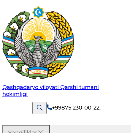
Qashqadaryo viloyati Qarshi tumani
hokimligi
+99875 230-00-22
;
Yangiliklar