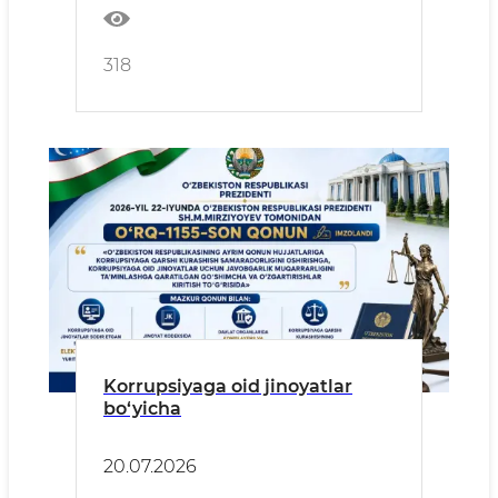
318
Korrupsiyaga oid jinoyatlar
bo‘yicha
20.07.2026