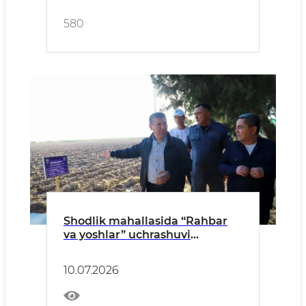
580
Shodlik mahallasida “Rahbar
va yoshlar” uchrashuvi
doirasida 1-son texnikumi
bitiruvchi yoshlariga 20 gektar
10.07.2026
yer maydoni ajratildi