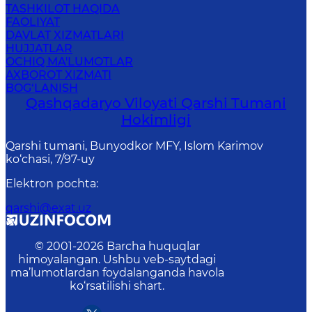
TASHKILOT HAQIDA
FAOLIYAT
DAVLAT XIZMATLARI
HUJJATLAR
OCHIQ MA'LUMOTLAR
AXBOROT XIZMATI
BOG‘LANISH
Qashqadaryo Viloyati Qarshi Tumani
Hokimligi
Qarshi tumani, Bunyodkor MFY, Islom Karimov
ko‘chasi, 7/97-uy
Elektron pochta
:
qarshi@exat.uz
© 2001-
2026
Barcha huquqlar
himoyalangan. Ushbu veb-saytdagi
ma’lumotlardan foydalanganda havola
ko‘rsatilishi shart.