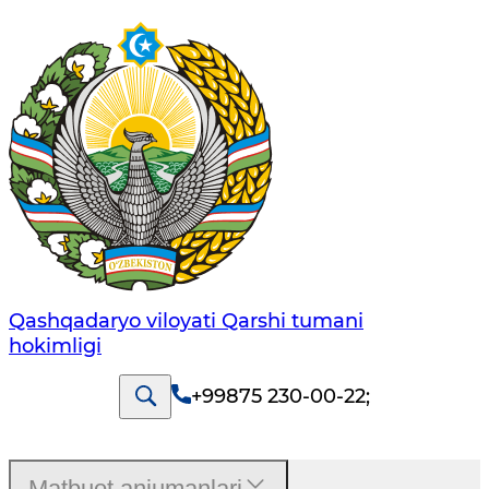
Qashqadaryo viloyati Qarshi tumani
hokimligi
+99875 230-00-22
;
Matbuot anjumanlari