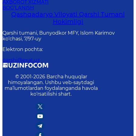
AXBOROT XIZMATI
BOG‘LANISH
Qashqadaryo Viloyati Qarshi Tumani
Hokimligi
Qarshi tumani, Bunyodkor MFY, Islom Karimov
ko‘chasi, 7/97-uy
Elektron pochta
:
qarshi@exat.uz
© 2001-
2026
Barcha huquqlar
himoyalangan. Ushbu veb-saytdagi
ma’lumotlardan foydalanganda havola
ko‘rsatilishi shart.