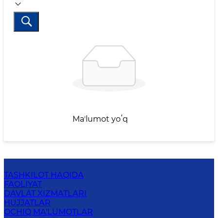
Maʼlumot yoʻq
TASHKILOT HAQIDA
FAOLIYAT
DAVLAT XIZMATLARI
HUJJATLAR
OCHIQ MA'LUMOTLAR