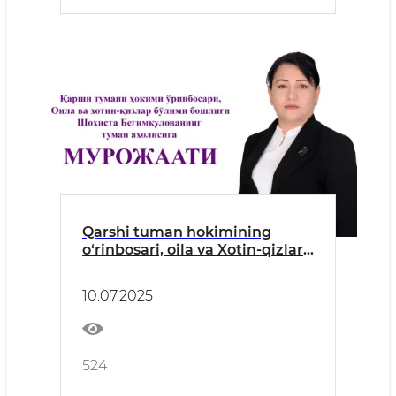
Qarshi tuman hokimining
o‘rinbosari, oila va Xotin-qizlar
bo‘limi boshlig‘i
Sh.Begimqulovaning Qarshi
10.07.2025
tumani aholisiga
murojaatnomasi!
524