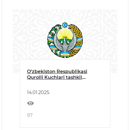
O‘zbekiston Respublikasi
Qurolli Kuchlari tashkil
etilganining 33 yilligi va Vatan
himoyachilari kuni munosabati
14.01.2025
bilan tuman hokimi tabrigi
97