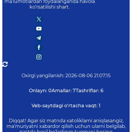
ma’lumotlardan foydalanganda havola
ko‘rsatilishi shart.
Oxirgi yangilanish
:
2026-08-06 21:07:15
Onlayn:
0
Amallar:
7
Tashriflar:
6
Veb-saytdagi o‘rtacha vaqt:
1
Diqqat! Agar siz matnda xatoliklarni aniqlasangiz,
ma’muriyatni xabardor qilish uchun ularni belgilab,
pastda hosil bo‘ladigan tugmani bosing