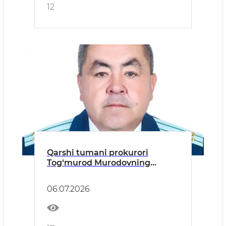
12
Qarshi tumani prokurori
Tog‘murod Murodovning
tuman aholisiga murojaati
06.07.2026