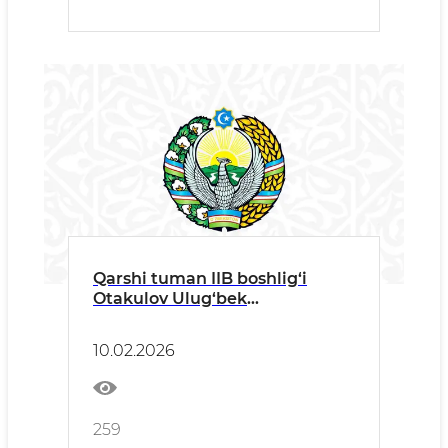
Qarshi tuman IIB boshlig‘i
Otakulov Ulug‘bek
Axmatovichning tuman
aholisiga murojaati
10.02.2026
259