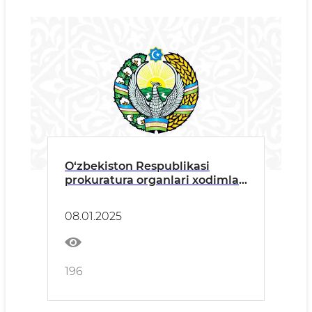
O‘zbekiston Respublikasi
prokuratura organlari xodimlari
kuni munosabati bilan tuman
hokimi tabrigi
08.01.2025
196