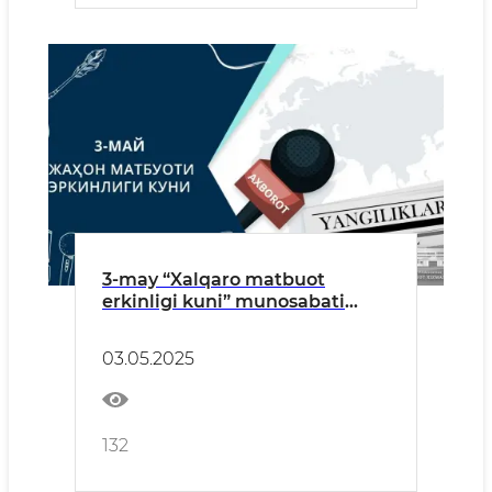
3-may “Xalqaro matbuot
erkinligi kuni” munosabati
bilan tuman hokimining tabrigi
03.05.2025
132