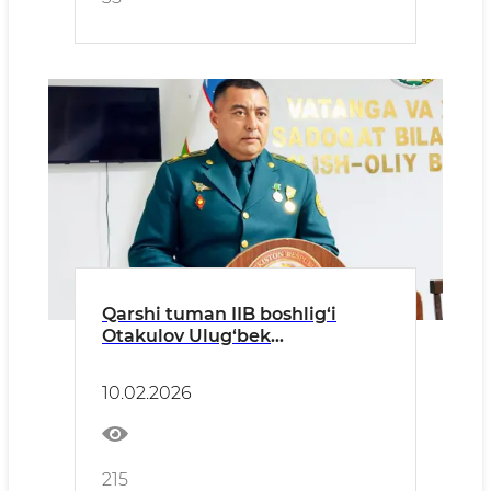
Qarshi tuman IIB boshlig‘i
Otakulov Ulug‘bek
Axmatovichning tuman
aholisiga murojaati
10.02.2026
215