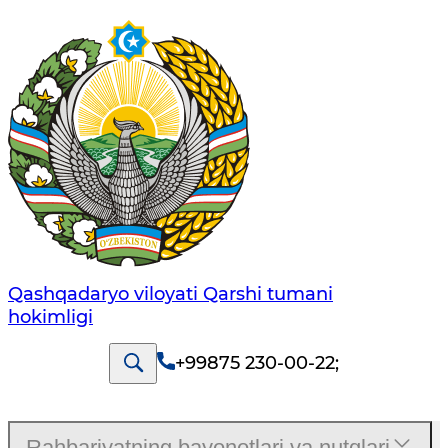
Qashqadaryo viloyati Qarshi tumani
hokimligi
+99875 230-00-22
;
Rahbariyatning bayonotlari va nutqlari