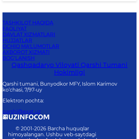
TASHKILOT HAQIDA
FAOLIYAT
DAVLAT XIZMATLARI
HUJJATLAR
OCHIQ MA'LUMOTLAR
AXBOROT XIZMATI
BOG‘LANISH
Qashqadaryo Viloyati Qarshi Tumani
Hokimligi
Qarshi tumani, Bunyodkor MFY, Islom Karimov
ko‘chasi, 7/97-uy
Elektron pochta
:
qarshi@exat.uz
© 2001-
2026
Barcha huquqlar
himoyalangan. Ushbu veb-saytdagi