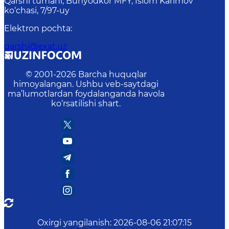
Qarshi tumani, Bunyodkor MFY, Islom Karimov
ko‘chasi, 7/97-uy
Elektron pochta
:
qarshi@exat.uz
© 2001-
2026
Barcha huquqlar
himoyalangan. Ushbu veb-saytdagi
ma’lumotlardan foydalanganda havola
ko‘rsatilishi shart.
Oxirgi yangilanish
:
2026-08-06 21:07:15