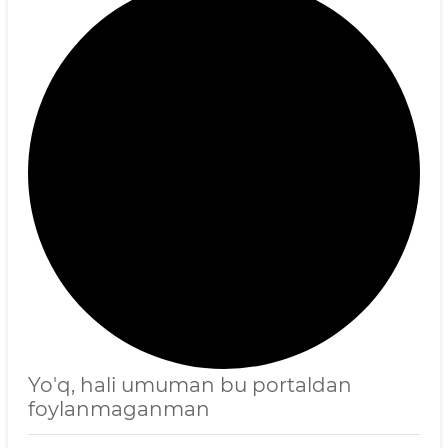
Yo'q, hali umuman bu portaldan
foylanmaganman