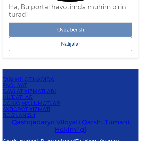
Ha, Bu portal hayotimda muhim o'rin
turadi
Ovoz berish
Natijalar
TASHKILOT HAQIDA
FAOLIYAT
DAVLAT XIZMATLARI
HUJJATLAR
OCHIQ MA'LUMOTLAR
AXBOROT XIZMATI
BOG‘LANISH
Qashqadaryo Viloyati Qarshi Tumani
Hokimligi