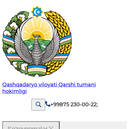
Qashqadaryo viloyati Qarshi tumani
hokimligi
+99875 230-00-22
;
So'rovnomalar