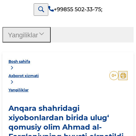
+99855 502-33-75
;
Yangiliklar
Bosh sahifa
0
+
Axborot xizmati
Yangiliklar
Anqara shahridagi
xiyobonlardan birida ulug‘
qomusiy olim Ahmad al-