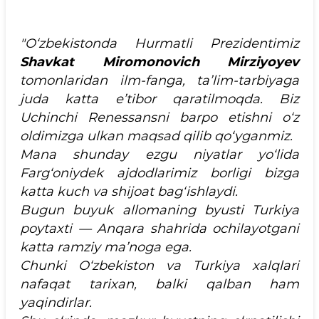
"O‘zbekistonda Hurmatli Prezidentimiz
Shavkat Miromonovich Mirziyoyev
tomonlaridan ilm-fanga, ta’lim-tarbiyaga
juda katta e’tibor qaratilmoqda. Biz
Uchinchi Renessansni barpo etishni o‘z
oldimizga ulkan maqsad qilib qo‘yganmiz.
Mana shunday ezgu niyatlar yo‘lida
Farg‘oniydek ajdodlarimiz borligi bizga
katta kuch va shijoat bag‘ishlaydi.
Bugun buyuk allomaning byusti Turkiya
poytaxti — Anqara shahrida ochilayotgani
katta ramziy ma’noga ega.
Chunki O‘zbekiston va Turkiya xalqlari
nafaqat tarixan, balki qalban ham
yaqindirlar.