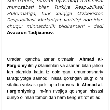
Shu o‘rinda, mazkur byustning o‘rnatilishi
munosabati bilan Turkiya Respublikasi
Hukumatiga, turk xalqiga O‘zbekiston
Respublikasi Madaniyat vazirligi nomidan
chuqur minnatdorlik bildiraman" – dedi
Avazxon Tadjixanov.
Oradan qancha asrlar o‘tmasin,
Ahmad al-
Farg‘oniy
ilmiy izlanishlari va asarlari bilan jahon
fan olamida katta iz qoldirgan, umumbashariy
taraqqiyotga salmoqli hissa qo‘shgan ulug‘ olim
sifatida yuksak qadr topib boraveradi.
Ahmad al-
Farg‘oniy
ning ilm-fan rivojiga qo‘shgan hissasi
dunyo olimlari tomonidan ham keng e’tirof etiladi.