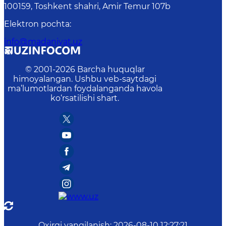
100159, Toshkent shahri, Amir Temur 107b
Elektron pochta
:
info@madaniyat.uz
© 2001-
2026
Barcha huquqlar
himoyalangan. Ushbu veb-saytdagi
ma’lumotlardan foydalanganda havola
ko‘rsatilishi shart.
Oxirgi yangilanish
:
2026-08-10 12:27:21