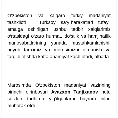
O‘zbekiston va xalqaro turkiy madaniyat
tashkiloti – Turksoy sa’y-harakatlari tufayli
amalga oshirilgan ushbu tadbir xalqlarimiz
o‘rtasidagi o‘zaro hurmat, do‘stlik va hamjihatlik
munosabatlarining yanada mustahkamlanishi,
noyob tariximiz va merosimizni o‘rganish va
targ‘ib etishda katta ahamiyat kasb etadi, albatta.
Marosimda O‘zbekiston madaniyat vazirining
birinchi o‘rinbosari
Avazxon Tadjixanov
nutq
so‘zlab tadbirda yig‘ilganlarni bayram bilan
muborak etdi.