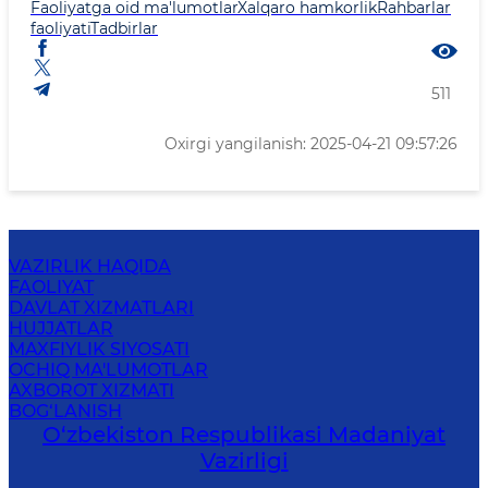
Faoliyatga oid ma'lumotlar
Xalqaro hamkorlik
Rahbarlar
faoliyati
Tadbirlar
511
Oxirgi yangilanish: 2025-04-21 09:57:26
VAZIRLIK HAQIDA
FAOLIYAT
DAVLAT XIZMATLARI
HUJJATLAR
MAXFIYLIK SIYOSATI
OCHIQ MA'LUMOTLAR
AXBOROT XIZMATI
BOG‘LANISH
O‘zbekiston Respublikasi Madaniyat
Vazirligi