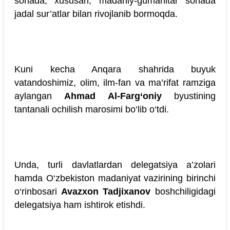
sohada, xususan, madaniy-gumanitar sohada
jadal sur’atlar bilan rivojlanib bormoqda.
Kuni kecha Anqara shahrida buyuk
vatandoshimiz, olim, ilm-fan va ma’rifat ramziga
aylangan
Ahmad Al-Farg‘oniy
byustining
tantanali ochilish marosimi bo‘lib o‘tdi.
Unda, turli davlatlardan delegatsiya a’zolari
hamda O‘zbekiston madaniyat vazirining birinchi
o‘rinbosari
Avazxon Tadjixanov
boshchiligidagi
delegatsiya ham ishtirok etishdi.