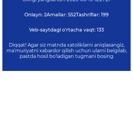
Onlayn:
2
Amallar:
552
Tashriflar:
199
Veb-saytdagi o‘rtacha vaqt:
133
Diqqat! Agar siz matnda xatoliklarni aniqlasangiz,
ma’muriyatni xabardor qilish uchun ularni belgilab,
pastda hosil bo‘ladigan tugmani bosing