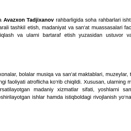
a
Avazxon Tadjixanov
rahbarligida soha rahbarlari isht
amarali tashkil etish, madaniyat va san’at muassasalari faol
qlash va ularni bartaraf etish yuzasidan ustuvor vaz
nalar, bolalar musiqa va san’at maktablari, muzeylar, t
aoliyati atroflicha ko‘rib chiqildi. Xususan, ularning 
‘rsatilayotgan madaniy xizmatlar sifati, yoshlarni sa
irilayotgan ishlar hamda istiqboldagi rivojlanish yo‘nal