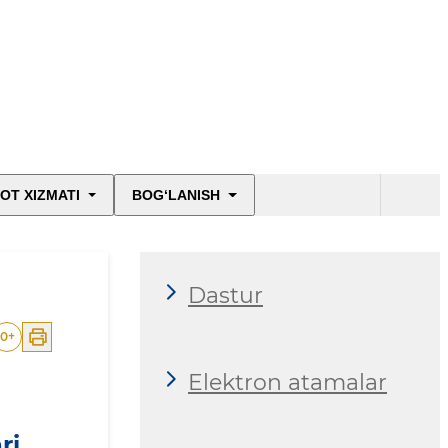
OT XIZMATI
BOG‘LANISH
Dastur
0
+
Elektron atamalar
ri