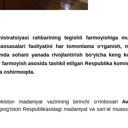
istratsiyasi rahbarining tegishli farmoyishiga mu
ssasalari faoliyatini har tomonlama o‘rganish, 
mda sohani yanada rivojlantirish bo‘yicha keng ko
r farmoyish asosida tashkil etilgan Respublika komis
ga oshirmoqda.
ekiston madaniyat vazirining birinchi o‘rinbosari
Av
lpog‘iston Respublikasidagi madaniyat va san’at muass