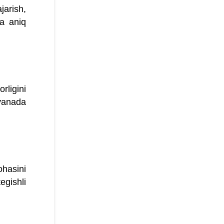
arish,
ga aniq
rligini
 yanada
hasini
egishli