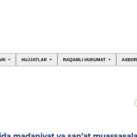
ARI
HUJJATLAR
RAQAMLI HUKUMAT
AXBOR
ida madaniyat va san’at muassasala