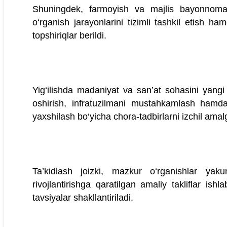
Shuningdek, farmoyish va majlis bayonnomasid
o‘rganish jarayonlarini tizimli tashkil etish ha
topshiriqlar berildi.
Yig‘ilishda madaniyat va san’at sohasini yangi
oshirish, infratuzilmani mustahkamlash hamda
yaxshilash bo‘yicha chora-tadbirlarni izchil amalg
Ta’kidlash joizki, mazkur o‘rganishlar yak
rivojlantirishga qaratilgan amaliy takliflar ishla
tavsiyalar shakllantiriladi.