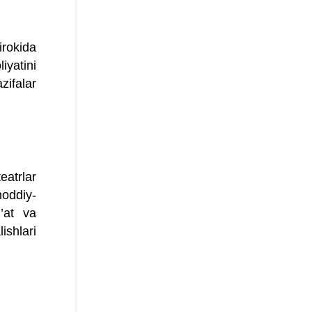
irokida
iyatini
ifalar
eatrlar
moddiy-
n’at va
ishlari