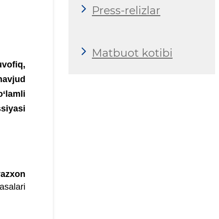
Press-relizlar
Matbuot kotibi
vofiq,
mavjud
‘lamli
siyasi
azxon
asalari