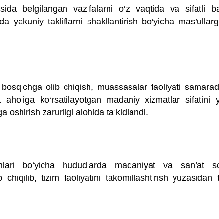
a belgilangan vazifalarni o‘z vaqtida va sifatli baj
mda yakuniy takliflarni shakllantirish bo‘yicha mas’ullar
 bosqichga olib chiqish, muassasalar faoliyati samarado
 aholiga ko‘rsatilayotgan madaniy xizmatlar sifatini
a oshirish zarurligi alohida ta’kidlandi.
unlari bo‘yicha hududlarda madaniyat va san’at so
b chiqilib, tizim faoliyatini takomillashtirish yuzasidan t