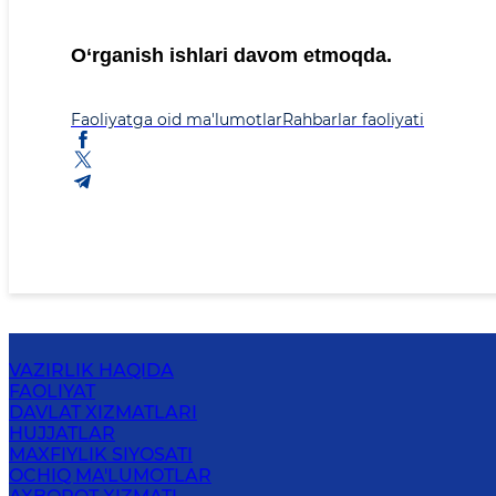
O‘rganish ishlari davom etmoqda.
Faoliyatga oid ma'lumotlar
Rahbarlar faoliyati
VAZIRLIK HAQIDA
FAOLIYAT
DAVLAT XIZMATLARI
HUJJATLAR
MAXFIYLIK SIYOSATI
OCHIQ MA'LUMOTLAR