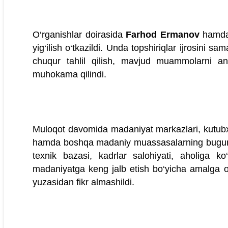
O‘rganishlar doirasida
Farhod Ermanov
hamd
yig‘ilish o‘tkazildi. Unda topshiriqlar ijrosini s
chuqur tahlil qilish, mavjud muammolarni ani
muhokama qilindi.
Muloqot davomida madaniyat markazlari, kutubxo
hamda boshqa madaniy muassasalarning bugungi f
texnik bazasi, kadrlar salohiyati, aholiga ko
madaniyatga keng jalb etish bo‘yicha amalga osh
yuzasidan fikr almashildi.