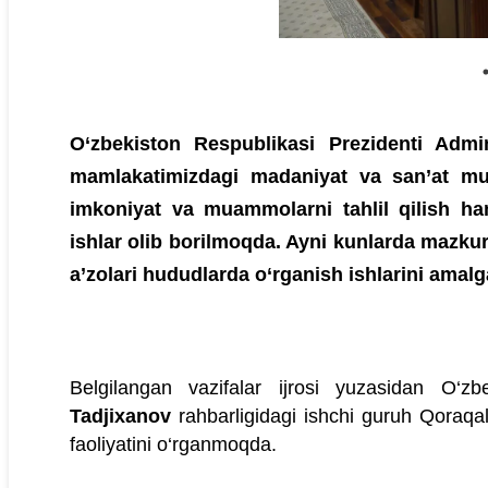
O‘zbekiston Respublikasi Prezidenti Admin
mamlakatimizdagi madaniyat va san’at mua
imkoniyat va muammolarni tahlil qilish ha
ishlar olib borilmoqda. Ayni kunlarda mazku
a’zolari hududlarda o‘rganish ishlarini amal
Belgilangan vazifalar ijrosi yuzasidan O‘zb
Tadjixanov
rahbarligidagi ishchi guruh Qoraqa
faoliyatini o‘rganmoqda.