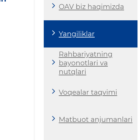
OAV biz haqimizda
Yangiliklar
Rahbariyatning
bayonotlari va
nutqlari
Voqealar taqvimi
Matbuot anjumanlari