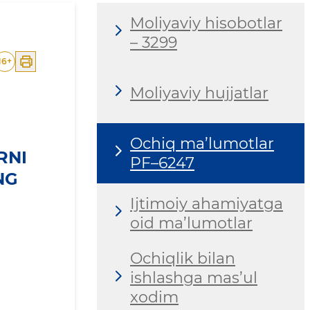
Moliyaviy hisobotlar
– 3299
16
+
Moliyaviy hujjatlar
Ochiq ma’lumotlar
RNI
PF–6247
NG
Ijtimoiy ahamiyatga
oid ma’lumotlar
Ochiqlik bilan
ishlashga mas’ul
xodim