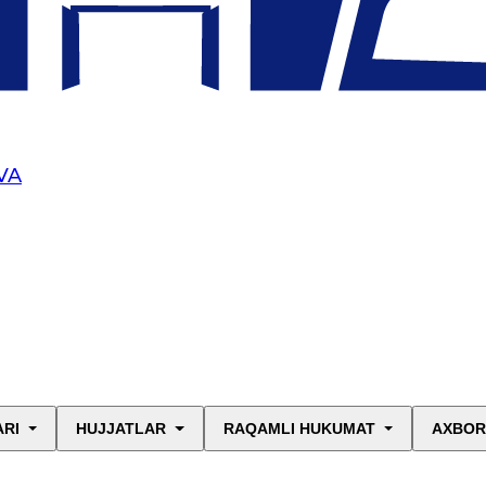
VA
ARI
HUJJATLAR
RAQAMLI HUKUMAT
AXBOR