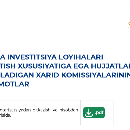
A INVESTITSIYA LOYIHALARI
ISH XUSUSIYATIGA EGA HUJJATLA
TILADIGAN XARID KOMISSIYALARINI
UMOTLAR
ventarizatsiyadan o‘tkazish va hisobdan
.pdf
isida.