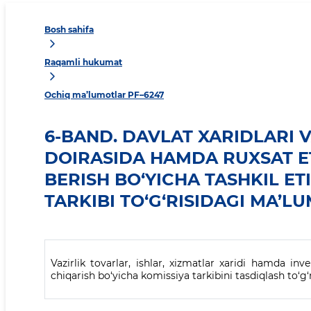
Bosh sahifa
Raqamli hukumat
Ochiq ma’lumotlar PF–6247
6-BAND. DAVLAT XARIDLARI V
DOIRASIDA HAMDA RUXSAT ET
BERISH BO‘YICHA TASHKIL E
TARKIBI TO‘G‘RISIDAGI MA’L
Vazirlik tovarlar, ishlar, xizmatlar xaridi hamda in
chiqarish bo‘yicha komissiya tarkibini tasdiqlash to‘g‘r