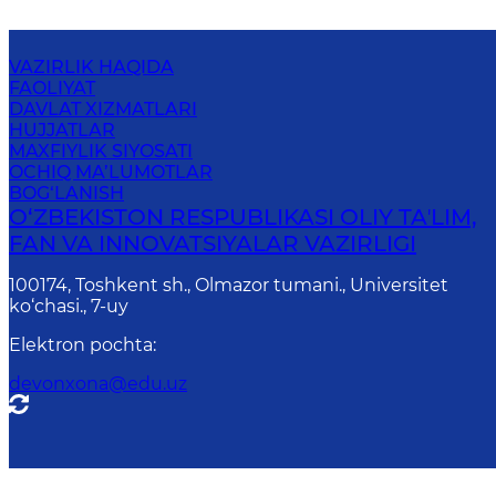
VAZIRLIK HAQIDA
FAOLIYAT
DAVLAT XIZMATLARI
HUJJATLAR
MAXFIYLIK SIYOSATI
OCHIQ MA’LUMOTLAR
BOG‘LANISH
O‘ZBEKISTON RESPUBLIKASI OLIY TAʼLIM,
FAN VA INNOVATSIYALAR VAZIRLIGI
100174, Toshkent sh., Olmazor tumani., Universitet
ko‘chasi., 7-uy
Elektron pochta
:
devonxona@edu.uz