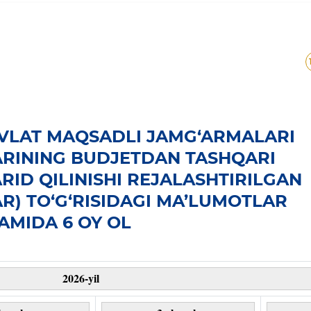
AVLAT MAQSADLI JAMG‘ARMALARI
RINING BUDJETDAN TASHQARI
RID QILINISHI REJALASHTIRILGAN
AR) TO‘G‘RISIDAGI MA’LUMOTLAR
KAMIDA 6 OY OL
2026-yil