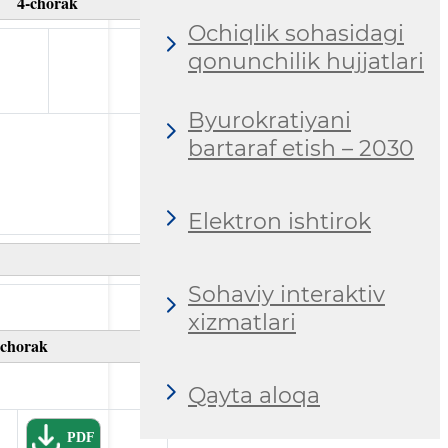
4-chorak
Ochiqlik sohasidagi
qonunchilik hujjatlari
Byurokratiyani
bartaraf etish – 2030
Elektron ishtirok
Sohaviy interaktiv
xizmatlari
-chorak
Qayta aloqa
PDF