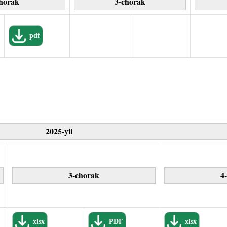
horak
3-chorak
pdf
2025-yil
3-chorak
4
xlsx
PDF
xlsx