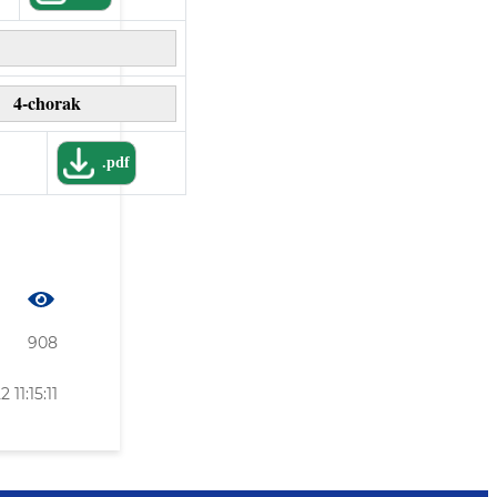
4-chorak
.pdf
908
 11:15:11