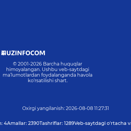
© 2001-
2026
Barcha huquqlar
himoyalangan. Ushbu veb-saytdagi
ma’lumotlardan foydalanganda havola
ko‘rsatilishi shart.
Oxirgi yangilanish
:
2026-08-08 11:27:31
:
4
Amallar:
2390
Tashriflar:
1289
Veb-saytdagi o‘rtacha v