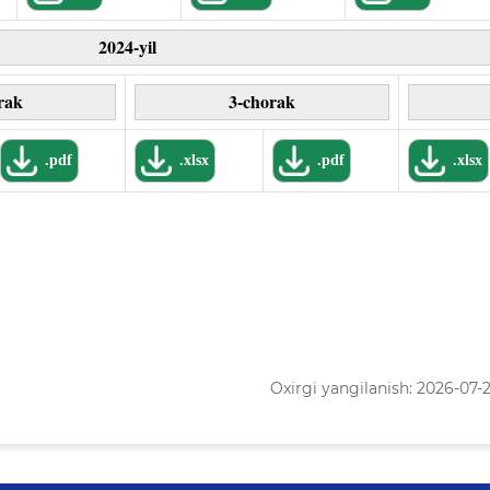
2024-yil
rak
3-chorak
.pdf
.xlsx
.pdf
.xlsx
Oxirgi yangilanish: 2026-07-22