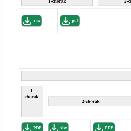
1-chorak
2-c
xlsx
pdf
1-
chorak
2-chorak
PDF
xlsx
PDF