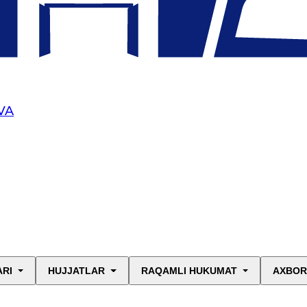
VA
ARI
HUJJATLAR
RAQAMLI HUKUMAT
AXBOR