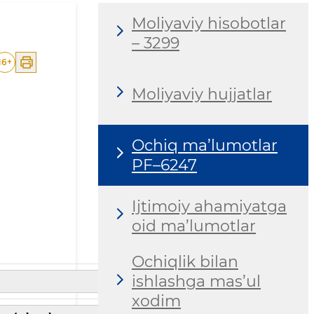
Moliyaviy hisobotlar
– 3299
16
+
Moliyaviy hujjatlar
Ochiq ma’lumotlar
PF–6247
Ijtimoiy ahamiyatga
oid ma’lumotlar
Ochiqlik bilan
ishlashga mas’ul
xodim