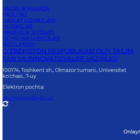
VAZIRLIK HAQIDA
FAOLIYAT
DAVLAT XIZMATLARI
HUJJATLAR
MAXFIYLIK SIYOSATI
OCHIQ MA’LUMOTLAR
BOG‘LANISH
O‘ZBEKISTON RESPUBLIKASI OLIY TAʼLIM,
FAN VA INNOVATSIYALAR VAZIRLIGI
100174, Toshkent sh., Olmazor tumani., Universitet
ko‘chasi., 7-uy
Elektron pochta
:
devonxona@edu.uz
Onlayn