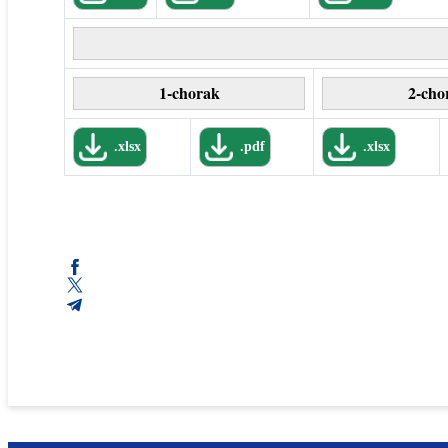
1-chorak
2-cho
.xlsx
.pdf
.xlsx