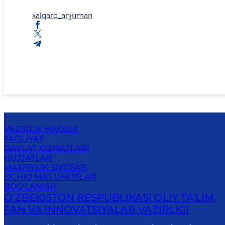
xalqaro_anjuman
VAZIRLIK HAQIDA
FAOLIYAT
DAVLAT XIZMATLARI
HUJJATLAR
MAXFIYLIK SIYOSATI
OCHIQ MA’LUMOTLAR
BOG‘LANISH
O‘ZBEKISTON RESPUBLIKASI OLIY TAʼLIM,
FAN VA INNOVATSIYALAR VAZIRLIGI