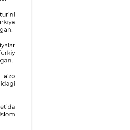
urini
urkiya
lgan.
yalar
urkiy
lgan.
 a’zo
lidagi
etida
 islom