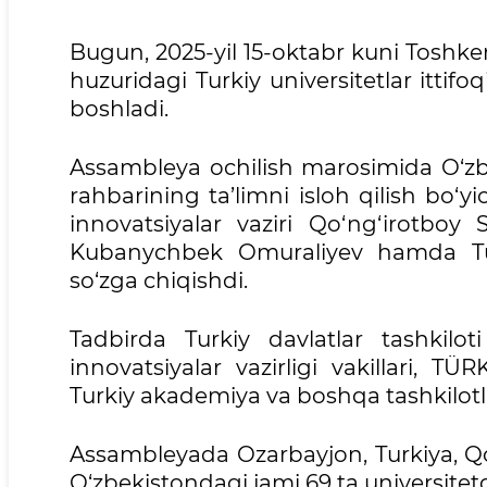
Bugun, 2025-yil 15-oktabr kuni Toshkent
huzuridagi Turkiy universitetlar itti
boshladi.
Assambleya ochilish marosimida O‘zbe
rahbarining ta’limni isloh qilish bo‘yi
innovatsiyalar vaziri Qo‘ng‘irotboy 
Kubanychbek Omuraliyev hamda Tur
so‘zga chiqishdi.
Tadbirda Turkiy davlatlar tashkilo
innovatsiyalar vazirligi vakillari, TÜ
Turkiy akademiya va boshqa tashkilotla
Assambleyada Ozarbayjon, Turkiya, Qoz
O‘zbekistondagi jami 69 ta universit