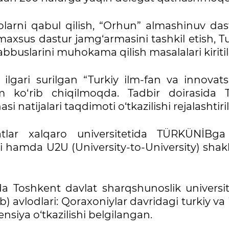
arni qabul qilish, “Orhun” almashinuv dast
 maxsus dastur jamg‘armasini tashkil etish, T
bbuslarini muhokama qilish masalalari kiriti
gari surilgan “Turkiy ilm-fan va innovatsi
m ko‘rib chiqilmoqda. Tadbir doirasida T
natijalari taqdimoti o‘tkazilishi rejalashtiri
tlar xalqaro universitetida TÜRKÜNİBga
si hamda U2U (University-to-University) shak
da Toshkent davlat sharqshunoslik universit
) avlodlari: Qoraxoniylar davridagi turkiy va
nsiya o‘tkazilishi belgilangan.