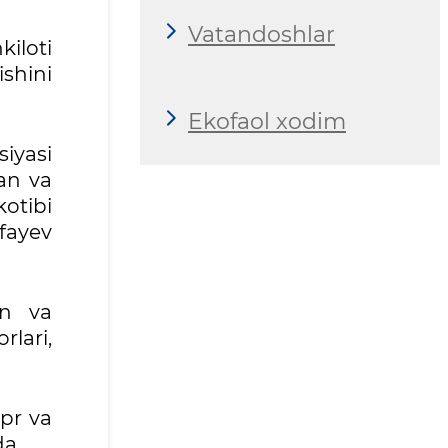
Vatandoshlar
kiloti
ishini
Ekofaol xodim
iyasi
fan va
otibi
fayev
an va
rlari,
ipr va
a.