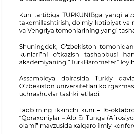
Kun tartibiga TÜRKÜNİBga yangi a’zol
takomillashtirish, doimiy kotibiyat va
va Vengriya tomonlarining yangi tasha
Shuningdek, O‘zbekiston tomonidan il
kunlari”ni o‘tkazish tashabbusi ha
akademiyaning “TurkBarometer” loyihasi 
Assambleya doirasida Turkiy davla
O‘zbekiston universitetlari ko‘rgazma
uchrashuvlar tashkil etiladi.
Tadbirning ikkinchi kuni – 16-oktabr
“Qoraxoniylar – Alp Er Tunga (Afrosiyob
olami” mavzusida xalqaro ilmiy konfere