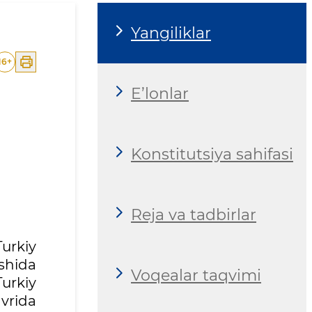
Yangiliklar
16
+
E’lonlar
Konstitutsiya sahifasi
Reja va tadbirlar
urkiy
ishida
Voqealar taqvimi
Turkiy
avrida