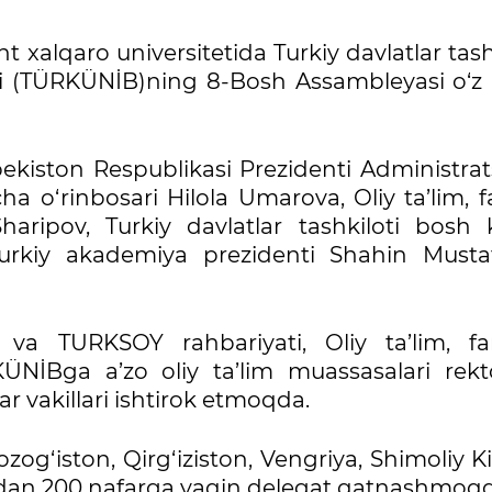
 xalqaro universitetida Turkiy davlatlar tash
foqi (TÜRKÜNİB)ning 8-Bosh Assambleyasi o‘z 
kiston Respublikasi Prezidenti Administrats
cha o‘rinbosari Hilola Umarova, Oliy ta’lim, 
Sharipov, Turkiy davlatlar tashkiloti bosh k
kiy akademiya prezidenti Shahin Musta
ti va TURKSOY rahbariyati, Oliy ta’lim, f
RKÜNİBga a’zo oliy ta’lim muassasalari rekto
r vakillari ishtirok etmoqda.
og‘iston, Qirg‘iziston, Vengriya, Shimoliy K
etdan 200 nafarga yaqin delegat qatnashmoqd