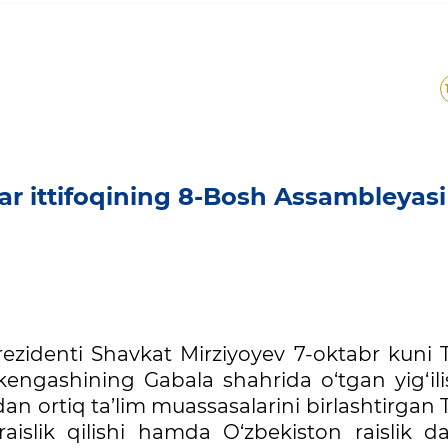
ar ittifoqining 8-Bosh Assambleyasi
rezidenti Shavkat Mirziyoyev 7-oktabr kuni T
i kengashining Gabala shahrida o‘tgan yig‘il
n ortiq ta’lim muassasalarini birlashtirgan 
raislik qilishi hamda O‘zbekiston raislik d