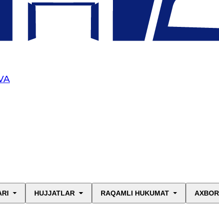
VA
ARI
HUJJATLAR
RAQAMLI HUKUMAT
AXBOR