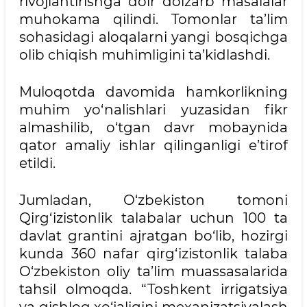
rivojlantirishga doir dolzarb masalalar
muhokama qilindi. Tomonlar ta’lim
sohasidagi aloqalarni yangi bosqichga
olib chiqish muhimligini ta’kidlashdi.
Muloqotda davomida hamkorlikning
muhim yo‘nalishlari yuzasidan fikr
almashilib, o‘tgan davr mobaynida
qator amaliy ishlar qilinganligi e’tirof
etildi.
Jumladan, O‘zbekiston tomoni
Qirg‘izistonlik talabalar uchun 100 ta
davlat grantini ajratgan bo‘lib, hozirgi
kunda 360 nafar qirg‘izistonlik talaba
O‘zbekiston oliy ta’lim muassasalarida
tahsil olmoqda. “Toshkent irrigatsiya