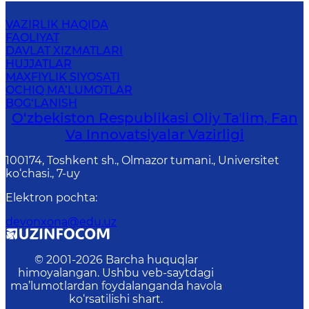
VAZIRLIK HAQIDA
FAOLIYAT
DAVLAT XIZMATLARI
HUJJATLAR
MAXFIYLIK SIYOSATI
OCHIQ MA’LUMOTLAR
BOG‘LANISH
O‘zbekiston Respublikasi Oliy Taʼlim, Fan
Va Innovatsiyalar Vazirligi
100174, Toshkent sh., Olmazor tumani., Universitet
ko‘chasi., 7-uy
Elektron pochta
:
devonxona@edu.uz
© 2001-
2026
Barcha huquqlar
himoyalangan. Ushbu veb-saytdagi
ma’lumotlardan foydalanganda havola
ko‘rsatilishi shart.