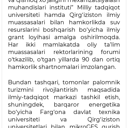
va qishloq xo‘jaligini mexanizatsiyalash
muhandislari instituti” Milliy tadqiqot
universiteti hamda Qirg‘iziston ilmiy
muassasalari bilan hamkorlikda suv
resurslarini boshqarish bo‘yicha ilmiy
grant loyihasi amalga oshirilmoqda.
Har ikki mamlakatda oliy ta’lim
muassasalari rektorlarining forumi
o‘tkazilib, o‘tgan yillarda 90 dan ortiq
hamkorlik shartnomalari imzolangan.
Bundan tashqari, tomonlar palomnik
turizmini rivojlantirish maqsadida
ilmiy-tadqiqot markazi tashkil etish,
shuningdek, barqaror energetika
bo‘yicha Farg‘ona davlat texnika
universiteti va Qirg‘iziston
universitetlari bilan mikroGES qurish