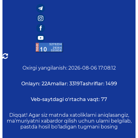
Oxirgi yangilanish
:
2026-08-06 17:08:12
Onlayn:
22
Amallar:
3319
Tashriflar:
1499
Veb-saytdagi o‘rtacha vaqt:
77
Diqqat! Agar siz matnda xatoliklarni aniqlasangiz,
ma’muriyatni xabardor qilish uchun ularni belgilab,
pastda hosil bo‘ladigan tugmani bosing