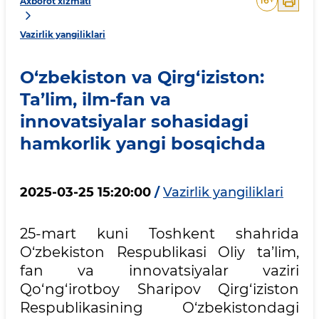
16
+
Axborot xizmati
Vazirlik yangiliklari
O‘zbekiston va Qirg‘iziston:
Ta’lim, ilm-fan va
innovatsiyalar sohasidagi
hamkorlik yangi bosqichda
2025-03-25 15:20:00
/
Vazirlik yangiliklari
25-mart kuni Toshkent shahrida
O‘zbekiston Respublikasi Oliy ta’lim,
fan va innovatsiyalar vaziri
Qo‘ng‘irotboy Sharipov Qirg‘iziston
Respublikasining O‘zbekistondagi