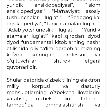
yuridik ensiklopediyasi”, “Islom
ensiklopediyasi”, “Maʼnaviyat: asosiy
tushunchalar lugʻati”, “Pedagogika:
ensiklopediya”, “Tarix atamalari lugʻati”,
“Adabiyotshunoslik lugʻati”, “Yuridik
atamalar lugʻati” kabi qirqdan ziyod
ziyod fundamental kitoblarning nashr
etilishida oliy taʼlim dargohlarimizning
koʻzga koʻringan professor va
oʻqituvchilari ishtirok etgani
quvonarlidir.
Shular qatorida oʻzbek tilining elektron
milliy korpusi va dasturiy
mahsulotlarning oʻzbekcha ilovalarini
yaratish, oʻzbek tilini Internet
tarmogʻida ommalashtirish va