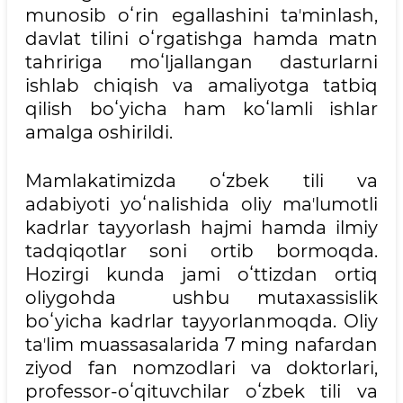
munosib oʻrin egallashini taʼminlash,
davlat tilini oʻrgatishga hamda matn
tahririga moʻljallangan dasturlarni
ishlab chiqish va amaliyotga tatbiq
qilish boʻyicha ham koʻlamli ishlar
amalga oshirildi.
Mamlakatimizda oʻzbek tili va
adabiyoti yoʻnalishida oliy maʼlumotli
kadrlar tayyorlash hajmi hamda ilmiy
tadqiqotlar soni ortib bormoqda.
Hozirgi kunda jami oʻttizdan ortiq
oliygohda ushbu mutaxassislik
boʻyicha kadrlar tayyorlanmoqda. Oliy
taʼlim muassasalarida 7 ming nafardan
ziyod fan nomzodlari va doktorlari,
professor-oʻqituvchilar oʻzbek tili va