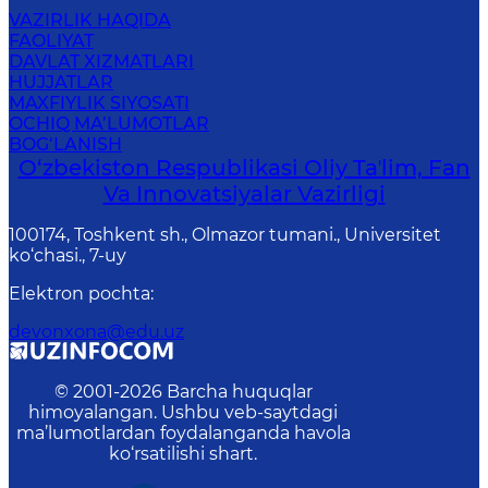
VAZIRLIK HAQIDA
FAOLIYAT
DAVLAT XIZMATLARI
HUJJATLAR
MAXFIYLIK SIYOSATI
OCHIQ MA’LUMOTLAR
BOG‘LANISH
O‘zbekiston Respublikasi Oliy Taʼlim, Fan
Va Innovatsiyalar Vazirligi
100174, Toshkent sh., Olmazor tumani., Universitet
ko‘chasi., 7-uy
Elektron pochta
:
devonxona@edu.uz
© 2001-
2026
Barcha huquqlar
himoyalangan. Ushbu veb-saytdagi
ma’lumotlardan foydalanganda havola
ko‘rsatilishi shart.