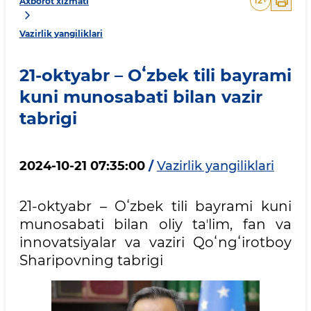
12
+
Axborot xizmati
Vazirlik yangiliklari
21-oktyabr – Oʻzbek tili bayrami
kuni munosabati bilan vazir
tabrigi
2024-10-21 07:35:00
/
Vazirlik yangiliklari
21-oktyabr – Oʻzbek tili bayrami kuni
munosabati bilan oliy taʼlim, fan va
innovatsiyalar va vaziri Qoʻngʻirotboy
Sharipovning tabrigi