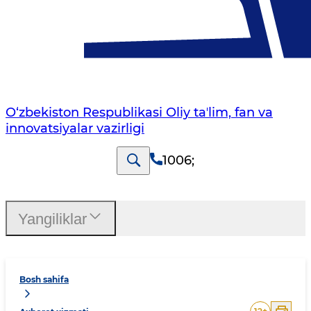
O‘zbekiston Respublikasi Oliy taʼlim, fan va
innovatsiyalar vazirligi
1006
;
Yangiliklar
Bosh sahifa