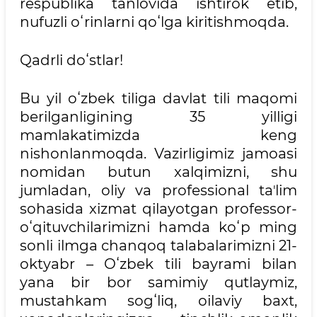
respublika tanlovida ishtirok etib,
nufuzli oʻrinlarni qoʻlga kiritishmoqda.
Qadrli doʻstlar!
Bu yil oʻzbek tiliga davlat tili maqomi
berilganligining 35 yilligi
mamlakatimizda keng
nishonlanmoqda. Vazirligimiz jamoasi
nomidan butun xalqimizni, shu
jumladan, oliy va professional taʼlim
sohasida xizmat qilayotgan professor-
oʻqituvchilarimizni hamda koʻp ming
sonli ilmga chanqoq talabalarimizni 21-
oktyabr – Oʻzbek tili bayrami bilan
yana bir bor samimiy qutlaymiz,
mustahkam sogʻliq, oilaviy baxt,