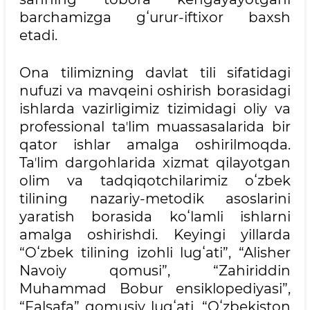
barchamizga gʻurur-iftixor baxsh
etadi.
Ona tilimizning davlat tili sifatidagi
nufuzi va mavqeini oshirish borasidagi
ishlarda vazirligimiz tizimidagi oliy va
professional taʼlim muassasalarida bir
qator ishlar amalga oshirilmoqda.
Taʼlim dargohlarida xizmat qilayotgan
olim va tadqiqotchilarimiz oʻzbek
tilining nazariy-metodik asoslarini
yaratish borasida koʻlamli ishlarni
amalga oshirishdi. Keyingi yillarda
“Oʻzbek tilining izohli lugʻati”, “Alisher
Navoiy qomusi”, “Zahiriddin
Muhammad Bobur ensiklopediyasi”,
“Falsafa” qomusiy lugʻati, “Oʻzbekiston