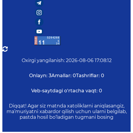
Oxirgi yangilanish
:
2026-08-06 17:08:12
Onlayn:
3
Amallar:
0
Tashriflar:
0
Veb-saytdagi o‘rtacha vaqt:
0
Diqqat! Agar siz matnda xatoliklarni aniqlasangiz,
ma’muriyatni xabardor qilish uchun ularni belgilab,
pastda hosil bo‘ladigan tugmani bosing