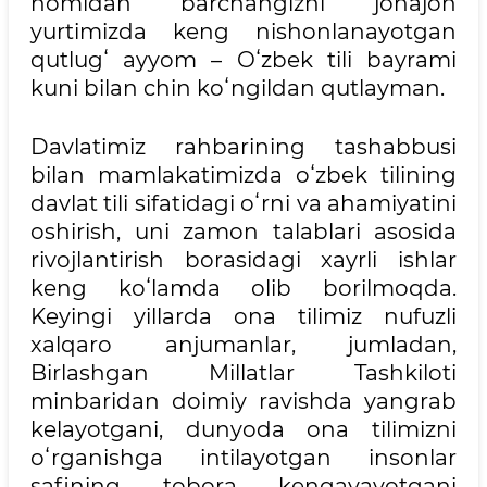
nomidan barchangizni jonajon
yurtimizda keng nishonlanayotgan
qutlugʻ ayyom – Oʻzbek tili bayrami
kuni bilan chin koʻngildan qutlayman.
Davlatimiz rahbarining tashabbusi
bilan mamlakatimizda oʻzbek tilining
davlat tili sifatidagi oʻrni va ahamiyatini
oshirish, uni zamon talablari asosida
rivojlantirish borasidagi xayrli ishlar
keng koʻlamda olib borilmoqda.
Keyingi yillarda ona tilimiz nufuzli
xalqaro anjumanlar, jumladan,
Birlashgan Millatlar Tashkiloti
minbaridan doimiy ravishda yangrab
kelayotgani, dunyoda ona tilimizni
oʻrganishga intilayotgan insonlar
safining tobora kengayayotgani