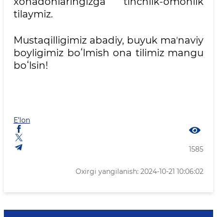
xonadonlaringizga tinchlik-omonlik
tilaymiz.
Mustaqilligimiz abadiy, buyuk maʼnaviy
boyligimiz boʻlmish ona tilimiz mangu
boʻlsin!
E’lon
1585
Oxirgi yangilanish: 2024-10-21 10:06:02