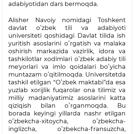
adabiyotidan dars bermoqda.
Alisher Navoiy nomidagi Toshkent
davlat oʻzbek tili va adabiyoti
universiteti qoshidagi Davlat tilida ish
yuritish asoslarini oʻrgatish va malaka
oshirish markazida vazirlik, idora va
tashkilotlar xodimlari oʻzbek adabiy tili
meʼyorlari va imlo qoidalari boʻyicha
muntazam oʻqitilmoqda. Universitetda
tashkil etilgan “Oʻzbek maktabi”da esa
yuzlab xorijlik fuqarolar ona tilimiz va
milliy madaniyatimiz asoslarini katta
qiziqish bilan oʻrganmoqda. Bu
borada keyingi yillarda nashr etilgan
oʻzbekcha-xitoycha, oʻzbekcha-
inglizcha, oʻzbekcha-fransuzcha,