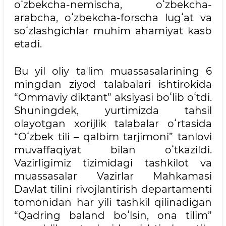
oʻzbekcha-nemischa, oʻzbekcha-
arabcha, oʻzbekcha-forscha lugʻat va
soʻzlashgichlar muhim ahamiyat kasb
etadi.
Bu yil oliy taʼlim muassasalarining 6
mingdan ziyod talabalari ishtirokida
“Ommaviy diktant” aksiyasi boʻlib oʻtdi.
Shuningdek, yurtimizda tahsil
olayotgan xorijlik talabalar oʻrtasida
“Oʻzbek tili – qalbim tarjimoni” tanlovi
muvaffaqiyat bilan oʻtkazildi.
Vazirligimiz tizimidagi tashkilot va
muassasalar Vazirlar Mahkamasi
Davlat tilini rivojlantirish departamenti
tomonidan har yili tashkil qilinadigan
“Qadring baland boʻlsin, ona tilim”