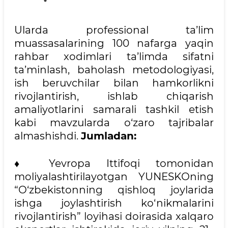
Ularda professional ta’lim
muassasalarining 100 nafarga yaqin
rahbar xodimlari ta’limda sifatni
ta’minlash, baholash metodologiyasi,
ish beruvchilar bilan hamkorlikni
rivojlantirish, ishlab chiqarish
amaliyotlarini samarali tashkil etish
kabi mavzularda o‘zaro tajribalar
almashishdi.
Jumladan:
♦ Yevropa Ittifoqi tomonidan
moliyalashtirilayotgan YUNESKOning
“O‘zbekistonning qishloq joylarida
ishga joylashtirish ko‘nikmalarini
rivojlantirish” loyihasi doirasida xalqaro