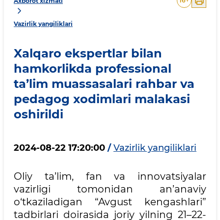
16
+
Axborot xizmati
Vazirlik yangiliklari
Xalqaro ekspertlar bilan
hamkorlikda professional
ta’lim muassasalari rahbar va
pedagog xodimlari malakasi
oshirildi
2024-08-22 17:20:00
/
Vazirlik yangiliklari
Oliy ta’lim, fan va innovatsiyalar
vazirligi tomonidan an’anaviy
o‘tkaziladigan “Avgust kengashlari”
tadbirlari doirasida joriy yilning 21–22-