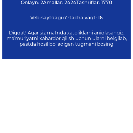
Onlayn:
2
Amallar:
2424
Tashriflar:
1770
Veb-saytdagi o‘rtacha vaqt:
16
Diqqat! Agar siz matnda xatoliklarni aniqlasangiz,
ma’muriyatni xabardor qilish uchun ularni belgilab,
pastda hosil bo‘ladigan tugmani bosing