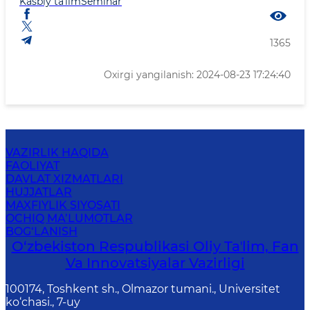
Kasbiy taʼlim
Seminar
1365
Oxirgi yangilanish: 2024-08-23 17:24:40
VAZIRLIK HAQIDA
FAOLIYAT
DAVLAT XIZMATLARI
HUJJATLAR
MAXFIYLIK SIYOSATI
OCHIQ MA’LUMOTLAR
BOG‘LANISH
O‘zbekiston Respublikasi Oliy Taʼlim, Fan
Va Innovatsiyalar Vazirligi
100174, Toshkent sh., Olmazor tumani., Universitet
ko‘chasi., 7-uy