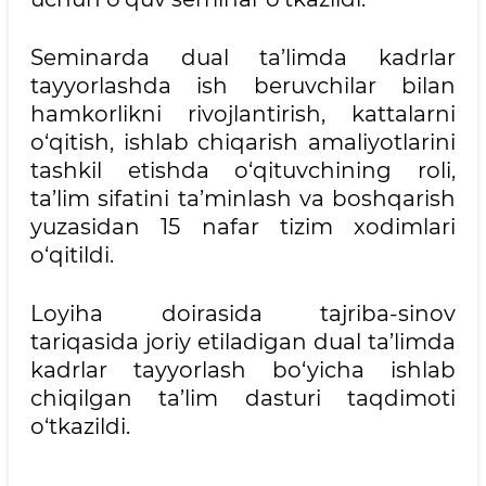
Seminarda dual ta’limda kadrlar
tayyorlashda ish beruvchilar bilan
hamkorlikni rivojlantirish, kattalarni
o‘qitish, ishlab chiqarish amaliyotlarini
tashkil etishda o‘qituvchining roli,
ta’lim sifatini ta’minlash va boshqarish
yuzasidan 15 nafar tizim xodimlari
o‘qitildi.
Loyiha doirasida tajriba-sinov
tariqasida joriy etiladigan dual ta’limda
kadrlar tayyorlash bo‘yicha ishlab
chiqilgan ta’lim dasturi taqdimoti
o‘tkazildi.