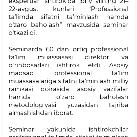
ekspertlar ishtirokida joriy yilning 21–
22-avgust kunlari “Professional
ta’limda sifatni ta’minlash hamda
o‘zaro baholash” mavzusida seminar
o‘tkazildi.
Seminarda 60 dan ortiq professional
ta’lim muassasasi direktor va
o‘rinbosarlari ishtirok etdi. Asosiy
maqsad professional ta’lim
muassasalariga sifatni ta’minlash milliy
ramkasi doirasida asosiy vazifalar
hamda o‘zaro baholash
metodologiyasi yuzasidan tajriba
almashishdan iborat.
Seminar yakunida ishtirokchilar