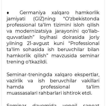
♦ Germaniya xalqaro hamkorlik
jamiyati (GIZ)ning “O‘zbekistonda
professional ta’lim tizimini isloh qilish
va modernizatsiya jarayonini qo‘llab-
quvvatlash” loyihasi doirasida joriy
yilning 21-avgust kuni “Professional
ta’lim sohasida ish beruvchilar bilan
hamkorlik qilish” mavzusida seminar
trening o‘tkazildi.
Seminar-treningda xalqaro ekspertlar,
vazirlik va ish beruvchilar vakillari
hamda professional ta’lim
muassasalari rahbarlari ishtirok etdi.
Seminar davomida yengil sanoat