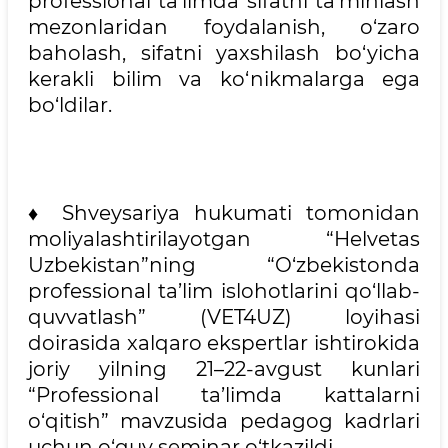
professional ta’limda sifatni ta’minlash
mezonlaridan foydalanish, o‘zaro
baholash, sifatni yaxshilash bo‘yicha
kerakli bilim va ko‘nikmalarga ega
bo‘ldilar.
♦ Shveysariya hukumati tomonidan
moliyalashtirilayotgan “Helvetas
Uzbekistan”ning “O‘zbekistonda
professional ta’lim islohotlarini qo‘llab-
quvvatlash” (VET4UZ) loyihasi
doirasida xalqaro ekspertlar ishtirokida
joriy yilning 21–22-avgust kunlari
“Professional ta’limda kattalarni
o‘qitish” mavzusida pedagog kadrlari
uchun o‘quv seminar o‘tkazildi.