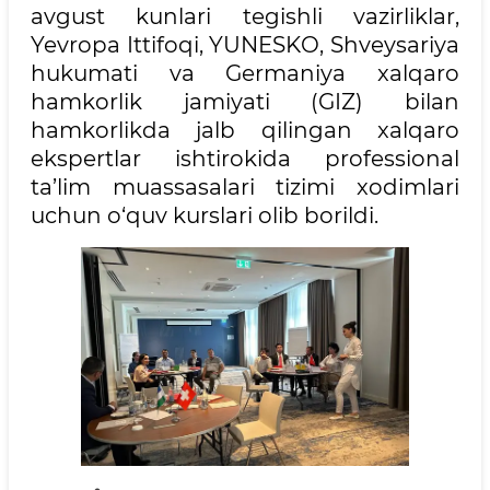
avgust kunlari tegishli vazirliklar,
Yevropa Ittifoqi, YUNESKO, Shveysariya
hukumati va Germaniya xalqaro
hamkorlik jamiyati (GIZ) bilan
hamkorlikda jalb qilingan xalqaro
ekspertlar ishtirokida professional
ta’lim muassasalari tizimi xodimlari
uchun o‘quv kurslari olib borildi.