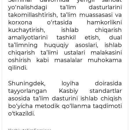
yo‘nalishdagi ta’lim dasturlarini
takomillashtirish, ta’lim muassasasi va
korxona o‘rtasida hamkorlikni
kuchaytirish, ishlab chiqarish
amaliyotlarini tashkil etish, dual
ta’limning huquqiy asoslari, ishlab
chiqarish ta’limi ustalari malakasini
oshirish kabi masalalar muhokama
qilindi.
Shuningdek, loyiha doirasida
tayyorlangan Kasbiy standartlar
asosida ta’lim dasturini ishlab chiqish
bo‘yicha metodik qo‘llanma taqdimoti
o‘tkazildi.