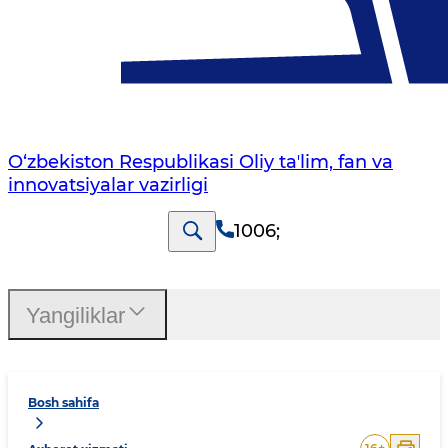
O‘zbekiston Respublikasi Oliy taʼlim, fan va
innovatsiyalar vazirligi
1006
;
Yangiliklar
Bosh sahifa