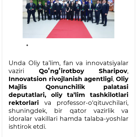
Unda Oliy ta’lim, fan va innovatsiyalar
vaziri
Qoʻngʻirotboy Sharipov
,
Innovatsion rivojlanish agentligi
,
Oliy
Majlis Qonunchilik palatasi
deputatlari, oliy ta’lim tashkilotlari
rektorlari
va professor-o‘qituvchilari,
shuningdek, bir qator vazirlik va
idoralar vakillari hamda talaba-yoshlar
ishtirok etdi.