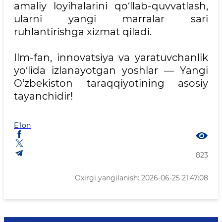
amaliy loyihalarini qo‘llab-quvvatlash,
ularni yangi marralar sari
ruhlantirishga xizmat qiladi.
Ilm-fan, innovatsiya va yaratuvchanlik
yo‘lida izlanayotgan yoshlar — Yangi
O‘zbekiston taraqqiyotining asosiy
tayanchidir!
E’lon
823
Oxirgi yangilanish: 2026-06-25 21:47:08