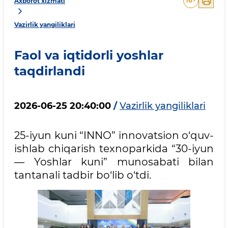
16
+
Axborot xizmati
Vazirlik yangiliklari
Faol va iqtidorli yoshlar
taqdirlandi
2026-06-25 20:40:00
/
Vazirlik yangiliklari
25-iyun kuni “INNO” innovatsion o‘quv-
ishlab chiqarish texnoparkida “30-iyun
— Yoshlar kuni” munosabati bilan
tantanali tadbir bo‘lib o‘tdi.