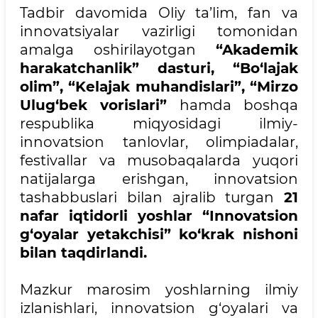
Tadbir davomida Oliy ta’lim, fan va
innovatsiyalar vazirligi tomonidan
amalga oshirilayotgan
“Akademik
harakatchanlik” dasturi, “Bo‘lajak
olim”, “Kelajak muhandislari”, “Mirzo
Ulug‘bek vorislari”
hamda boshqa
respublika miqyosidagi ilmiy-
innovatsion tanlovlar, olimpiadalar,
festivallar va musobaqalarda yuqori
natijalarga erishgan, innovatsion
tashabbuslari bilan ajralib turgan
21
nafar iqtidorli yoshlar “Innovatsion
g‘oyalar yetakchisi” ko‘krak nishoni
bilan taqdirlandi.
Mazkur marosim yoshlarning ilmiy
izlanishlari, innovatsion g‘oyalari va