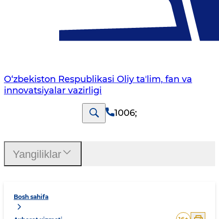
O‘zbekiston Respublikasi Oliy taʼlim, fan va
innovatsiyalar vazirligi
1006
;
Yangiliklar
Bosh sahifa