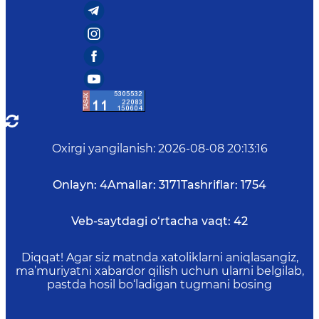
Oxirgi yangilanish
:
2026-08-08 20:13:16
Onlayn:
4
Amallar:
3171
Tashriflar:
1754
Veb-saytdagi o‘rtacha vaqt:
42
Diqqat! Agar siz matnda xatoliklarni aniqlasangiz,
ma’muriyatni xabardor qilish uchun ularni belgilab,
pastda hosil bo‘ladigan tugmani bosing