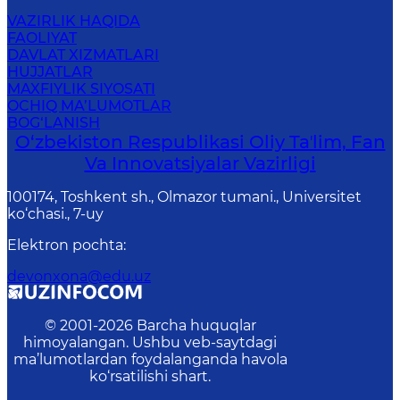
VAZIRLIK HAQIDA
FAOLIYAT
DAVLAT XIZMATLARI
HUJJATLAR
MAXFIYLIK SIYOSATI
OCHIQ MA’LUMOTLAR
BOG‘LANISH
O‘zbekiston Respublikasi Oliy Taʼlim, Fan
Va Innovatsiyalar Vazirligi
100174, Toshkent sh., Olmazor tumani., Universitet
ko‘chasi., 7-uy
Elektron pochta
:
devonxona@edu.uz
© 2001-
2026
Barcha huquqlar
himoyalangan. Ushbu veb-saytdagi
ma’lumotlardan foydalanganda havola
ko‘rsatilishi shart.