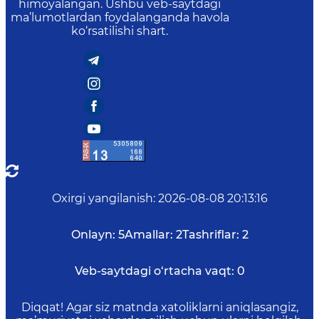
himoyalangan. Ushbu veb-saytdagi
ma’lumotlardan foydalanganda havola
ko‘rsatilishi shart.
Oxirgi yangilanish
:
2026-08-08 20:13:16
Onlayn:
5
Amallar:
2
Tashriflar:
2
Veb-saytdagi o‘rtacha vaqt:
0
Diqqat! Agar siz matnda xatoliklarni aniqlasangiz,