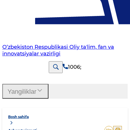
O‘zbekiston Respublikasi Oliy taʼlim, fan va
innovatsiyalar vazirligi
1006
;
Yangiliklar
Bosh sahifa