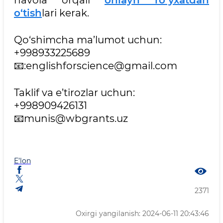
havola orqali
onlayn ro‘yxatdan
o‘tish
lari kerak.
Qo‘shimcha ma’lumot uchun:
+998933225689
📧:englishforscience@gmail.com
Taklif va e’tirozlar uchun:
+998909426131
📧munis@wbgrants.uz
E’lon
2371
Oxirgi yangilanish: 2024-06-11 20:43:46