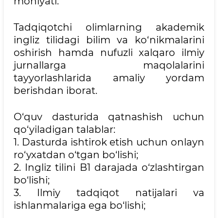
mohiyati:
Tadqiqotchi olimlarning akademik
ingliz tilidagi bilim va ko‘nikmalarini
oshirish hamda nufuzli xalqaro ilmiy
jurnallarga maqolalarini
tayyorlashlarida amaliy yordam
berishdan iborat.
O‘quv dasturida qatnashish uchun
qo‘yiladigan talablar:
1. Dasturda ishtirok etish uchun onlayn
ro‘yxatdan o‘tgan bo‘lishi;
2. Ingliz tilini B1 darajada o‘zlashtirgan
bo‘lishi;
3. Ilmiy tadqiqot natijalari va
ishlanmalariga ega bo‘lishi;