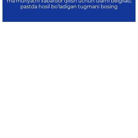
ma’muriyatni xabardor qilish uchun ularni belgilab,
pastda hosil bo‘ladigan tugmani bosing