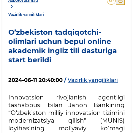
12
+
Axborot xizmati
Vazirlik yangiliklari
O’zbekiston tadqiqotchi-
olimlari uchun bepul online
akademik ingliz tili dasturiga
start berildi
2024-06-11 20:40:00
/
Vazirlik yangiliklari
Innovatsion rivojlanish agentligi
tashabbusi bilan Jahon Bankining
“O‘zbekiston milliy innovatsion tizimini
modernizatsiya qilish” (MUNIS)
loyihasining moliyaviy ko‘magi