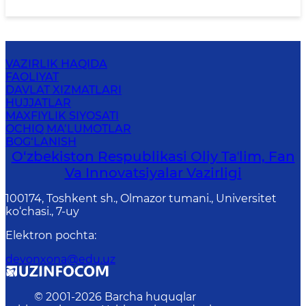
VAZIRLIK HAQIDA
FAOLIYAT
DAVLAT XIZMATLARI
HUJJATLAR
MAXFIYLIK SIYOSATI
OCHIQ MA’LUMOTLAR
BOG‘LANISH
O‘zbekiston Respublikasi Oliy Taʼlim, Fan
Va Innovatsiyalar Vazirligi
100174, Toshkent sh., Olmazor tumani., Universitet
ko‘chasi., 7-uy
Elektron pochta
:
devonxona@edu.uz
© 2001-
2026
Barcha huquqlar