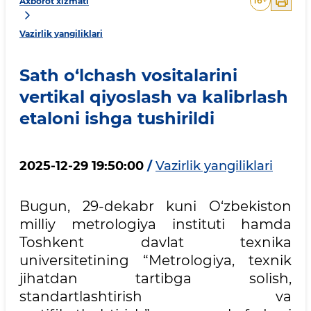
16
+
Axborot xizmati
Vazirlik yangiliklari
Sath o‘lchash vositalarini
vertikal qiyoslash va kalibrlash
etaloni ishga tushirildi
2025-12-29 19:50:00
/
Vazirlik yangiliklari
Bugun, 29-dekabr kuni O‘zbekiston
milliy metrologiya instituti hamda
Toshkent davlat texnika
universitetining “Metrologiya, texnik
jihatdan tartibga solish,
standartlashtirish va