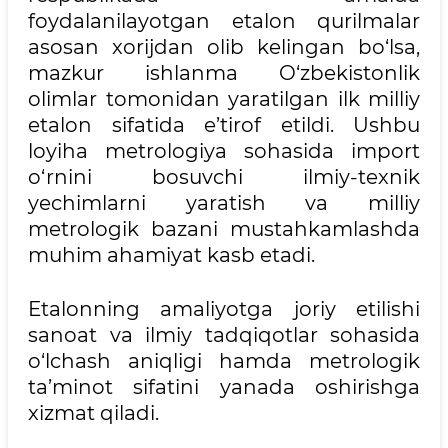
foydalanilayotgan etalon qurilmalar
asosan xorijdan olib kelingan bo‘lsa,
mazkur ishlanma O‘zbekistonlik
olimlar tomonidan yaratilgan ilk milliy
etalon sifatida e’tirof etildi. Ushbu
loyiha metrologiya sohasida import
o‘rnini bosuvchi ilmiy-texnik
yechimlarni yaratish va milliy
metrologik bazani mustahkamlashda
muhim ahamiyat kasb etadi.
Etalonning amaliyotga joriy etilishi
sanoat va ilmiy tadqiqotlar sohasida
o‘lchash aniqligi hamda metrologik
ta’minot sifatini yanada oshirishga
xizmat qiladi.