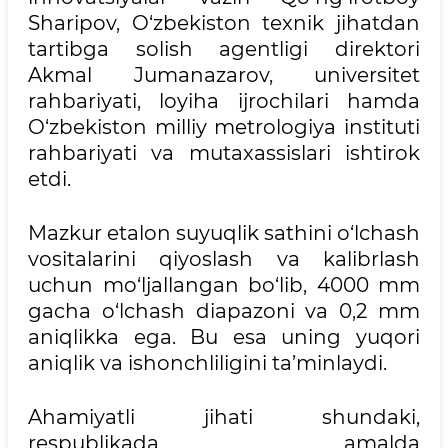
Sharipov, O‘zbekiston texnik jihatdan
tartibga solish agentligi direktori
Akmal Jumanazarov, universitet
rahbariyati, loyiha ijrochilari hamda
O‘zbekiston milliy metrologiya instituti
rahbariyati va mutaxassislari ishtirok
etdi.
Mazkur etalon suyuqlik sathini o‘lchash
vositalarini qiyoslash va kalibrlash
uchun mo‘ljallangan bo‘lib, 4000 mm
gacha o‘lchash diapazoni va 0,2 mm
aniqlikka ega. Bu esa uning yuqori
aniqlik va ishonchliligini ta’minlaydi.
Ahamiyatli jihati shundaki,
respublikada amalda