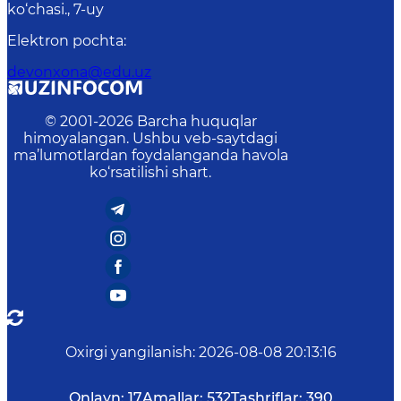
ko‘chasi., 7-uy
Elektron pochta
:
devonxona@edu.uz
© 2001-
2026
Barcha huquqlar
himoyalangan. Ushbu veb-saytdagi
ma’lumotlardan foydalanganda havola
ko‘rsatilishi shart.
Oxirgi yangilanish
:
2026-08-08 20:13:16
Onlayn:
17
Amallar:
532
Tashriflar:
390