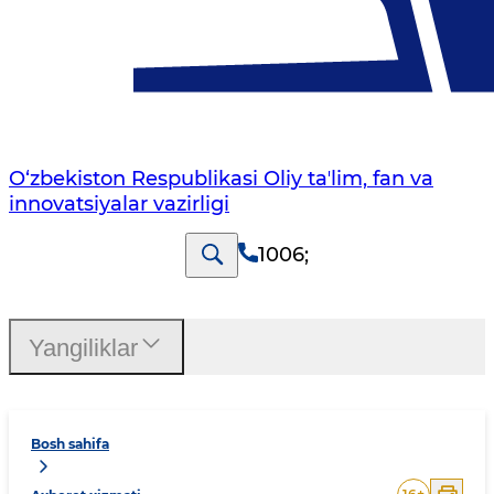
O‘zbekiston Respublikasi Oliy taʼlim, fan va
innovatsiyalar vazirligi
1006
;
Yangiliklar
Bosh sahifa