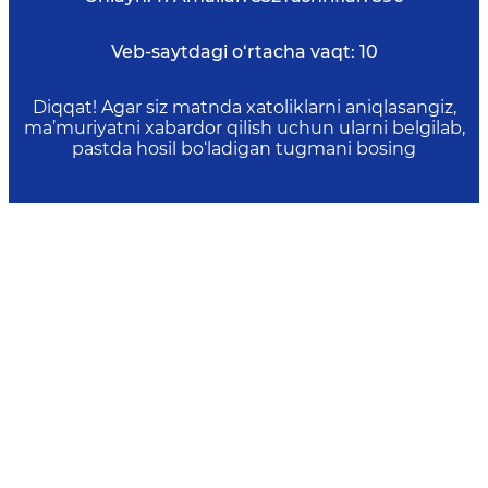
Veb-saytdagi o‘rtacha vaqt:
10
Diqqat! Agar siz matnda xatoliklarni aniqlasangiz,
ma’muriyatni xabardor qilish uchun ularni belgilab,
pastda hosil bo‘ladigan tugmani bosing