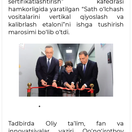
sertifikatlashtirish” kafedrasi
hamkorligida yaratilgan “Sath o‘lchash
vositalarini vertikal qiyoslash va
kalibrlash etaloni”ni ishga tushirish
marosimi bo‘lib o‘tdi.
Tadbirda Oliy ta’lim, fan va
innovatsiyalar vaziri Qo‘ng‘irotboy