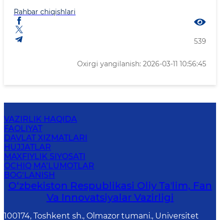
Rahbar chiqishlari
539
Oxirgi yangilanish: 2026-03-11 10:56:45
VAZIRLIK HAQIDA
FAOLIYAT
DAVLAT XIZMATLARI
HUJJATLAR
MAXFIYLIK SIYOSATI
OCHIQ MA’LUMOTLAR
BOG‘LANISH
O‘zbekiston Respublikasi Oliy Taʼlim, Fan
Va Innovatsiyalar Vazirligi
100174, Toshkent sh., Olmazor tumani., Universitet