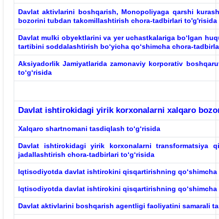
Davlat aktivlarini boshqarish, Monopoliyaga qarshi kurashi
bozorini tubdan takomillashtirish chora-tadbirlari to'g'risida
Davlat mulki obyektlarini va yer uchastkalariga bo‘lgan huqu
tartibini soddalashtirish bo‘yicha qo‘shimcha chora-tadbirlar
Aksiyadorlik
Jamiyatlarida zamonaviy korporativ boshqaruv 
to‘g‘risida
Davlat ishtirokidagi yirik korxonalarni xalqaro bozor
Xalqaro shartnomani tasdiqlash to‘g‘risida
Davlat
ishtirokidagi yirik korxonalarni transformatsiya qi
jadallashtirish chora-tadbirlari to‘g‘risida
Iqtisodiyotda
davlat ishtirokini qisqartirishning qo‘shimcha 
Iqtisodiyotda davlat
ishtirokini qisqartirishning qo‘shimcha 
Davlat
aktivlarini boshqarish agentligi faoliyatini samarali ta