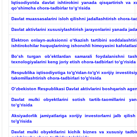
Iqtisodiyotda
davlat ishtirokini yanada qisqartirish va xu
qo‘shimcha chora-tadbirlar to‘g‘risida
Davlat
muassasalarini isloh qilishni jadallashtirish chora-tadb
Davlat
aktivlarini xususiylashtirish jarayonlarini yanada jadal
Elektron
onlayn-auksionni o‘tkazish tartibini soddalashtir
ishtirokchilar huquqlarining ishonchli himoyasini kafolatlash
Bo‘sh
turgan ob’ektlardan samarali foydalanishni tas
texnologiyalarini keng joriy etish chora-tadbirlari to‘g‘risida
Respublika
iqtisodiyotiga to'g'ridan-to'g'ri xorijiy investit
takomillashtirish chora-tadbirlari to'g'risida
O‘zbekiston
Respublikasi Davlat aktivlarini boshqarish agentli
Davlat
mulki obyektlarini sotish tartib-taomillarini yan
to‘g‘risida
Aksiyadorlik
jamiyatlariga xorijiy investorlarni jalb qili
to'g'risida
Davlat
mulki obyektlarini kichik biznes va xususiy tadbir