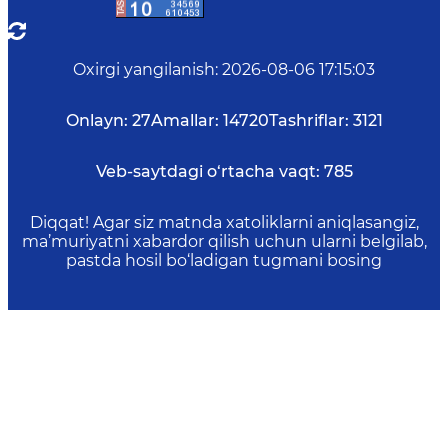
Oxirgi yangilanish
:
2026-08-06 17:15:03
Onlayn:
27
Amallar:
14720
Tashriflar:
3121
Veb-saytdagi o‘rtacha vaqt:
785
Diqqat! Agar siz matnda xatoliklarni aniqlasangiz,
ma’muriyatni xabardor qilish uchun ularni belgilab,
pastda hosil bo‘ladigan tugmani bosing