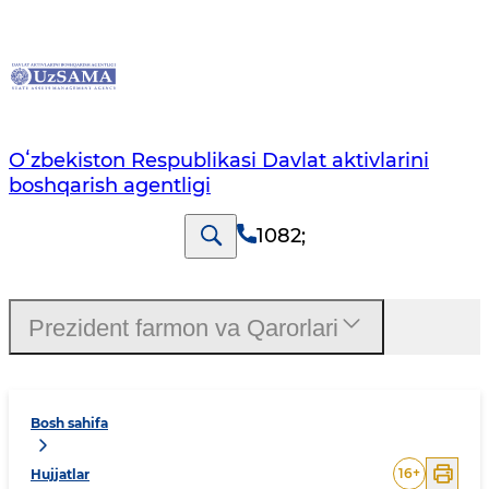
Oʻzbekiston Respublikasi Davlat aktivlarini
boshqarish agentligi
1082
;
Prezident farmon va Qarorlari
Bosh sahifa
16
+
Hujjatlar