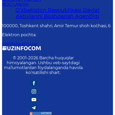
BOG‘LANISH
Oʻzbekiston Respublikasi Davlat
Aktivlarini Boshqarish Agentligi
100000, Toshkent shahri, Amir Temur shoh ko`chasi, 6
Elektron pochta
:
info@davaktiv.uz
© 2001-
2026
Barcha huquqlar
himoyalangan. Ushbu veb-saytdagi
ma’lumotlardan foydalanganda havola
ko‘rsatilishi shart.