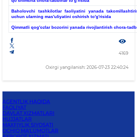
qo'shimcha chora-tadbirlar to'g'risida
Baholovchi
tashkilotlar faoliyatini yanada takomillashtir
uchun ularning mas'uliyatini oshirish to'g'risida
Qimmatli
qog'ozlar bozorini yanada rivojlantirish chora-tadbir
4169
Oxirgi yangilanish: 2026-07-23 22:40:24
AGENTLIK HAQIDA
FAOLIYAT
DAVLAT XIZMATLARI
HUJJATLAR
MAXFIYLIK SIYOSATI
OCHIQ MA'LUMOTLAR
AXBOROT XIZMATI