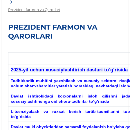
Prezident farmon va Qarorlari
PREZIDENT FARMON VA
QARORLARI
2025-yil uchun xususiylashtirish dasturi to‘g‘risida
Tadbirkorlik
muhitini yaxshilash va xususiy sektorni rivojla
uchun shart-sharoitlar yaratish borasidagi navbatdagi islohot
Davlat
ishtirokidagi korxonalarni isloh qilishni jada
xususiylashtirishga oid chora-tadbirlar to‘g‘risida
Litsenziyalash
va ruxsat berish tartib-taomillarini tub
to‘g‘risida
Davlat
mulki obyektlaridan samarali foydalanish bo‘yicha qo