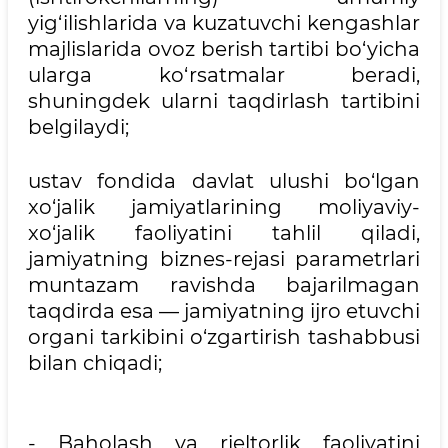
yig‘ilishlarida va kuzatuvchi kengashlar
majlislarida ovoz berish tartibi bo‘yicha
ularga ko‘rsatmalar beradi,
shuningdek ularni taqdirlash tartibini
belgilaydi;
ustav fondida davlat ulushi bo‘lgan
xo‘jalik jamiyatlarining moliyaviy-
xo‘jalik faoliyatini tahlil qiladi,
jamiyatning biznes-rejasi parametrlari
muntazam ravishda bajarilmagan
taqdirda esa — jamiyatning ijro etuvchi
organi tarkibini o‘zgartirish tashabbusi
bilan chiqadi;
- Baholash va rieltorlik faoliyatini