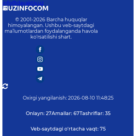
info@davaktiv.uz
© 2001-
2026
Barcha huquqlar
himoyalangan. Ushbu veb-saytdagi
ma’lumotlardan foydalanganda havola
ko‘rsatilishi shart.
Oxirgi yangilanish
:
2026-08-10 11:48:25
Onlayn:
27
Amallar:
67
Tashriflar:
35
Veb-saytdagi o‘rtacha vaqt:
75