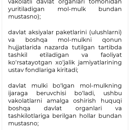
vakolatli davlat organlari tomonidan
yuritiladigan mol-mulk bundan
mustasno);
davlat aksiyalar paketlarini (ulushlarni)
va boshqa mol-mulkni qonun
hujjatlarida nazarda tutilgan tartibda
tashkil etiladigan va faoliyat
ko‘rsatayotgan xo‘jalik jamiyatlarining
ustav fondlariga kiritadi;
davlat mulki bo‘lgan mol-mulkning
ijaraga beruvchisi bo‘ladi, ushbu
vakolatlarni amalga oshirish huquqi
boshqa davlat organlari va
tashkilotlariga berilgan hollar bundan
mustasno;