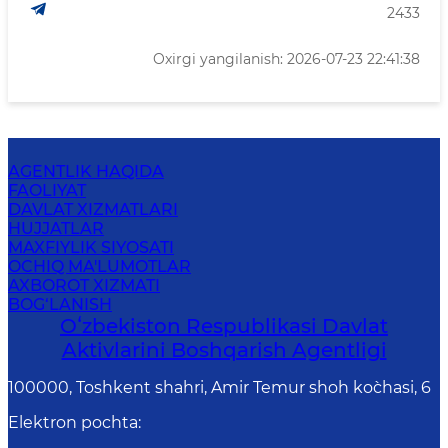
2433
Oxirgi yangilanish: 2026-07-23 22:41:38
AGENTLIK HAQIDA
FAOLIYAT
DAVLAT XIZMATLARI
HUJJATLAR
MAXFIYLIK SIYOSATI
OCHIQ MA'LUMOTLAR
AXBOROT XIZMATI
BOG‘LANISH
Oʻzbekiston Respublikasi Davlat
Aktivlarini Boshqarish Agentligi
100000, Toshkent shahri, Amir Temur shoh ko`chasi, 6
Elektron pochta
: