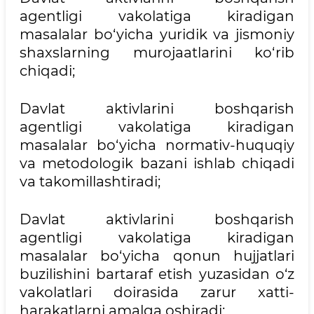
agentligi vakolatiga kiradigan
masalalar bo‘yicha yuridik va jismoniy
shaxslarning murojaatlarini ko‘rib
chiqadi;
Davlat aktivlarini boshqarish
agentligi vakolatiga kiradigan
masalalar bo‘yicha normativ-huquqiy
va metodologik bazani ishlab chiqadi
va takomillashtiradi;
Davlat aktivlarini boshqarish
agentligi vakolatiga kiradigan
masalalar bo‘yicha qonun hujjatlari
buzilishini bartaraf etish yuzasidan o‘z
vakolatlari doirasida zarur xatti-
harakatlarni amalga oshiradi;