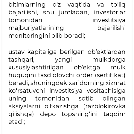
bitimlarning o‘z vaqtida va to‘liq
bajarilishi, shu jumladan, investorlar
tomonidan investitsiya
majburiyatlarining bajarilishi
monitoringini olib boradi;
ustav kapitaliga berilgan ob’ektlardan
tashqari, yangi mulkdorga
xususiylashtirilgan ob’ektga mulk
huquqini tasdiqlovchi order (sertifikat)
beradi, shuningdek xaridorning xizmat
ko‘rsatuvchi investitsiya vositachisiga
uning tomonidan sotib olingan
aksiyalarni o‘tkazishga (razblokirovka
qilishga) depo topshirig‘ini taqdim
etadi;