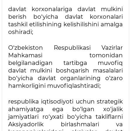
davlat korxonalariga davlat mulkini
berish bo‘yicha davlat korxonalari
tashkil etilishining kelishilishini amalga
oshiradi;
O‘zbekiston Respublikasi Vazirlar
Mahkamasi tomonidan
belgilanadigan tartibga muvofiq
davlat mulkini boshqarish masalalari
bo‘yicha davlat organlarining o‘zaro
hamkorligini muvofiqlashtiradi;
respublika iqtisodiyoti uchun strategik
ahamiyatga ega bo‘lgan xo‘jalik
jamiyatlari ro‘yxati bo‘yicha takliflarni
Aksiyadorlik birlashmalari va