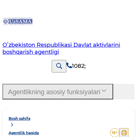
Oʻzbekiston Respublikasi Davlat aktivlarini
boshqarish agentligi
1082
;
Agentlikning asosiy funksiyalari
Bosh sahifa
16
+
Agentlik haqida