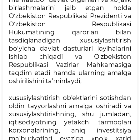
birlashmalarini jalb etgan holda
O‘zbekiston Respublikasi Prezidenti va
O‘zbekiston Respublikasi
Hukumatining qarorlari bilan
tasdiqlanadigan xususiylashtirish
bo‘yicha davlat dasturlari loyihalarini
ishlab chiqadi va O‘zbekiston
Respublikasi Vazirlar Mahkamasiga
taqdim etadi hamda ularning amalga
oshirilishini ta’minlaydi;
xususiylashtirish ob’ektlarini sotishdan
oldin tayyorlashni amalga oshiradi va
xususiylashtirishning, shu jumladan,
iqtisodiyotning yetakchi tarmoqlari
korxonalarining, aniq investitsiya
majburiyatlari evaziga «nol» xarid