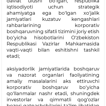
davlat ulushi bo‘lgan, respublika
iqtisodiyoti uchun strategik
ahamiyatga ega bo‘lgan xo‘jalik
jamiyatlari kuzatuv kengashlari
rahbarlarining korporativ
boshqaruvning sifatli tizimini joriy etish
bo‘yicha hisobotlarini O‘zbekiston
Respublikasi Vazirlar Mahkamasida
vaqti-vaqti bilan eshitishni tashkil
etadi;
aksiyadorlik jamiyatlarida boshqaruv
va nazorat organlari faoliyatining
amaliy masalalarini aks ettiruvchi
korporativ boshqaruv bo‘yicha
qo‘llanmalar nashr etadi, shuningdek
investorlar va qimmatli qog‘ozlar
bozori qatnashchilarini ta’lim jihatidan