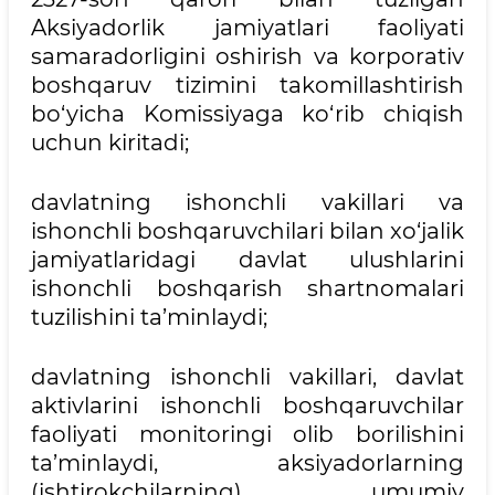
Aksiyadorlik jamiyatlari faoliyati
samaradorligini oshirish va korporativ
boshqaruv tizimini takomillashtirish
bo‘yicha Komissiyaga ko‘rib chiqish
uchun kiritadi;
davlatning ishonchli vakillari va
ishonchli boshqaruvchilari bilan xo‘jalik
jamiyatlaridagi davlat ulushlarini
ishonchli boshqarish shartnomalari
tuzilishini ta’minlaydi;
davlatning ishonchli vakillari, davlat
aktivlarini ishonchli boshqaruvchilar
faoliyati monitoringi olib borilishini
ta’minlaydi, aksiyadorlarning
(ishtirokchilarning) umumiy