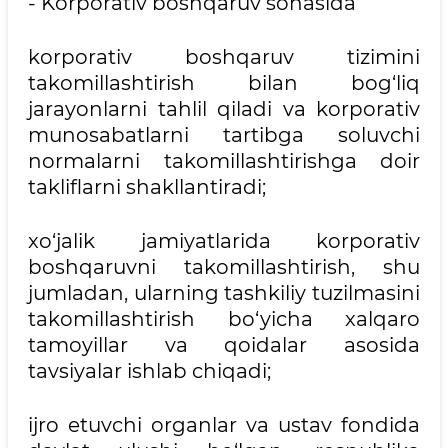
- Korporativ boshqaruv sohasida
korporativ boshqaruv tizimini
takomillashtirish bilan bog‘liq
jarayonlarni tahlil qiladi va korporativ
munosabatlarni tartibga soluvchi
normalarni takomillashtirishga doir
takliflarni shakllantiradi;
xo‘jalik jamiyatlarida korporativ
boshqaruvni takomillashtirish, shu
jumladan, ularning tashkiliy tuzilmasini
takomillashtirish bo‘yicha xalqaro
tamoyillar va qoidalar asosida
tavsiyalar ishlab chiqadi;
ijro etuvchi organlar va ustav fondida