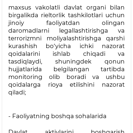
maxsus vakolatli davlat organi bilan
birgalikda rieltorlik tashkilotlari uchun
jinoiy faoliyatdan olingan
daromadlarni legallashtirishga va
terrorizmni moliyalashtirishga qarshi
kurashish bo‘yicha ichki nazorat
qoidalarini ishlab chiqadi va
tasdiqlaydi, shuningdek qonun
hujjatlarida belgilangan tartibda
monitoring olib boradi va ushbu
qoidalarga rioya etilishini nazorat
qiladi;
- Faoliyatning boshqa sohalarida
Davlat aktivlarini boshqarish