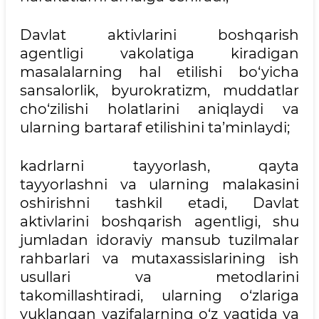
Davlat aktivlarini boshqarish
agentligi vakolatiga kiradigan
masalalarning hal etilishi bo‘yicha
sansalorlik, byurokratizm, muddatlar
cho‘zilishi holatlarini aniqlaydi va
ularning bartaraf etilishini ta’minlaydi;
kadrlarni tayyorlash, qayta
tayyorlashni va ularning malakasini
oshirishni tashkil etadi, Davlat
aktivlarini boshqarish agentligi, shu
jumladan idoraviy mansub tuzilmalar
rahbarlari va mutaxassislarining ish
usullari va metodlarini
takomillashtiradi, ularning o‘zlariga
yuklangan vazifalarning o‘z vaqtida va