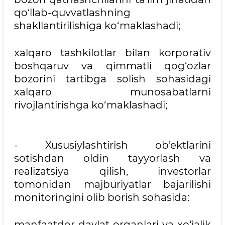
qo‘llab-quvvatlashning
shakllantirilishiga ko‘maklashadi;
xalqaro tashkilotlar bilan korporativ
boshqaruv va qimmatli qog‘ozlar
bozorini tartibga solish sohasidagi
xalqaro munosabatlarni
rivojlantirishga ko‘maklashadi;
- Xususiylashtirish ob’ektlarini
sotishdan oldin tayyorlash va
realizatsiya qilish, investorlar
tomonidan majburiyatlar bajarilishi
monitoringini olib borish sohasida:
manfaatdor davlat organlari va xo‘jalik