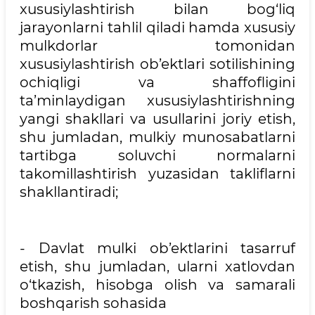
xususiylashtirish bilan bog‘liq
jarayonlarni tahlil qiladi hamda xususiy
mulkdorlar tomonidan
xususiylashtirish ob’ektlari sotilishining
ochiqligi va shaffofligini
ta’minlaydigan xususiylashtirishning
yangi shakllari va usullarini joriy etish,
shu jumladan, mulkiy munosabatlarni
tartibga soluvchi normalarni
takomillashtirish yuzasidan takliflarni
shakllantiradi;
- Davlat mulki ob’ektlarini tasarruf
etish, shu jumladan, ularni xatlovdan
o‘tkazish, hisobga olish va samarali
boshqarish sohasida