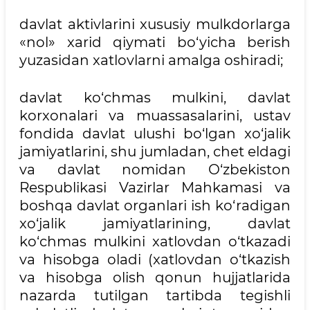
davlat aktivlarini xususiy mulkdorlarga
«nol» xarid qiymati bo‘yicha berish
yuzasidan xatlovlarni amalga oshiradi;
davlat ko‘chmas mulkini, davlat
korxonalari va muassasalarini, ustav
fondida davlat ulushi bo‘lgan xo‘jalik
jamiyatlarini, shu jumladan, chet eldagi
va davlat nomidan O‘zbekiston
Respublikasi Vazirlar Mahkamasi va
boshqa davlat organlari ish ko‘radigan
xo‘jalik jamiyatlarining, davlat
ko‘chmas mulkini xatlovdan o‘tkazadi
va hisobga oladi (xatlovdan o‘tkazish
va hisobga olish qonun hujjatlarida
nazarda tutilgan tartibda tegishli