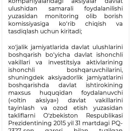
kompaniyalaridagi aksiyalar davlat
ulushidan samarali foydalanilishi
yuzasidan monitoring olib borish
komissiyasiga ko‘rib chiqish va
tasdiqlash uchun kiritadi;
xo‘jalik jamiyatlarida davlat ulushlarini
boshqarish bo‘yicha davlat ishonchli
vakillari va investitsiya aktivlarining
ishonchli boshqaruvchilarini,
shuningdek aksiyadorlik jamiyatlarini
boshqarishda davlat ishtirokining
maxsus huquqidan foydalanuvchi
(«oltin aksiya») davlat vakillarini
tayinlash va ozod etish yuzasidan
takliflarni O‘zbekiston Respublikasi
Prezidentining 2015 yil 31 martdagi PQ-
2327-son qarori bilan tuzilgan