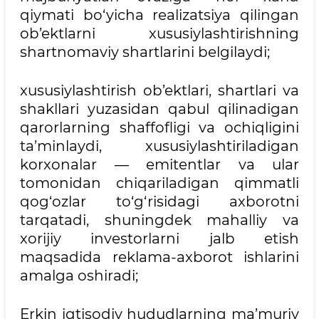
qiymati bo‘yicha realizatsiya qilingan
ob’ektlarni xususiylashtirishning
shartnomaviy shartlarini belgilaydi;
xususiylashtirish ob’ektlari, shartlari va
shakllari yuzasidan qabul qilinadigan
qarorlarning shaffofligi va ochiqligini
ta’minlaydi, xususiylashtiriladigan
korxonalar — emitentlar va ular
tomonidan chiqariladigan qimmatli
qog‘ozlar to‘g‘risidagi axborotni
tarqatadi, shuningdek mahalliy va
xorijiy investorlarni jalb etish
maqsadida reklama-axborot ishlarini
amalga oshiradi;
Erkin iqtisodiy hududlarning ma’muriy