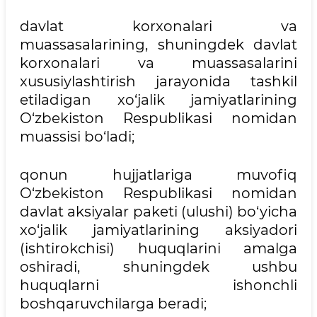
davlat korxonalari va
muassasalarining, shuningdek davlat
korxonalari va muassasalarini
xususiylashtirish jarayonida tashkil
etiladigan xo‘jalik jamiyatlarining
O‘zbekiston Respublikasi nomidan
muassisi bo‘ladi;
qonun hujjatlariga muvofiq
O‘zbekiston Respublikasi nomidan
davlat aksiyalar paketi (ulushi) bo‘yicha
xo‘jalik jamiyatlarining aksiyadori
(ishtirokchisi) huquqlarini amalga
oshiradi, shuningdek ushbu
huquqlarni ishonchli
boshqaruvchilarga beradi;