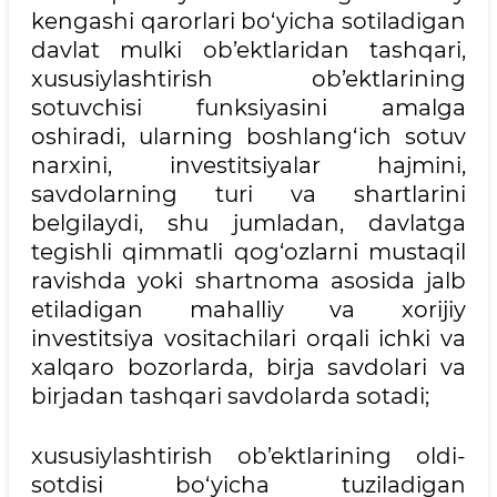
kengashi qarorlari bo‘yicha sotiladigan
davlat mulki ob’ektlaridan tashqari,
xususiylashtirish ob’ektlarining
sotuvchisi funksiyasini amalga
oshiradi, ularning boshlang‘ich sotuv
narxini, investitsiyalar hajmini,
savdolarning turi va shartlarini
belgilaydi, shu jumladan, davlatga
tegishli qimmatli qog‘ozlarni mustaqil
ravishda yoki shartnoma asosida jalb
etiladigan mahalliy va xorijiy
investitsiya vositachilari orqali ichki va
xalqaro bozorlarda, birja savdolari va
birjadan tashqari savdolarda sotadi;
xususiylashtirish ob’ektlarining oldi-
sotdisi bo‘yicha tuziladigan