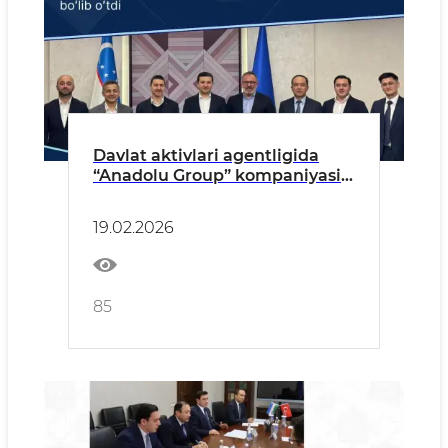
Davlat aktivlari agentligida
“Anadolu Group” kompaniyasi
rahbariyati bilan uchrashuv
boʻlib oʻtdi
19.02.2026
85