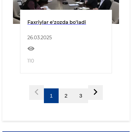
Faxriylar e'zozda bo'ladi
26.03.2025
110
1
2
3