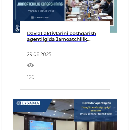
Davlat aktivlarini boshqarish
agentligida Jamoatchilik
kengashining yigʻilishi boʻlib
oʻtdi
29.08.2025
120