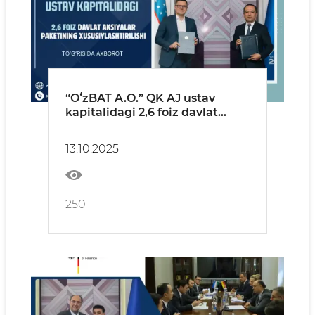
“OʻzBAT A.O.” QK AJ ustav
kapitalidagi 2,6 foiz davlat
aksiyalar paketining
xususiylashtirilishi toʻgʻrisida
13.10.2025
axborot
250