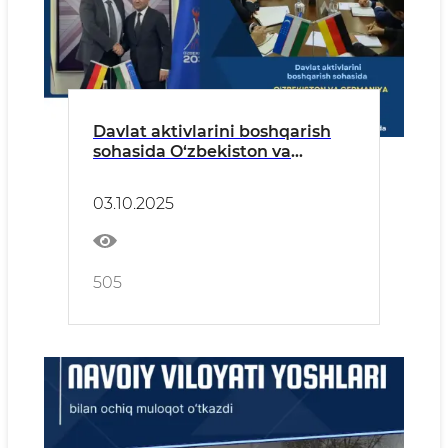
Davlat aktivlarini boshqarish
sohasida O‘zbekiston va
Germaniya o‘rtasidagi o‘zaro
manfaatli hamkorlik tobora
03.10.2025
mustahkamlanib, yangi
bosqichga ko‘tarilmoqda
505