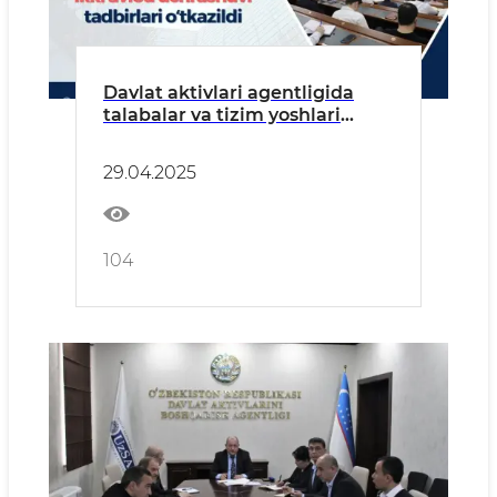
Davlat aktivlari agentligida
talabalar va tizim yoshlari
ishtirokida “Ochiq eshiklar
kuni” va “Ikki avlod uchrashuvi”
29.04.2025
oʻtkazildi
104