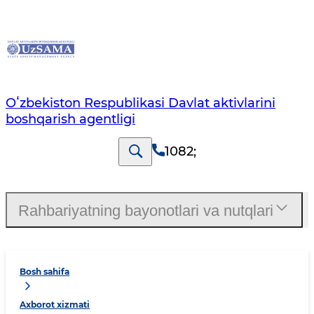
Oʻzbekiston Respublikasi Davlat aktivlarini
boshqarish agentligi
1082
;
Rahbariyatning bayonotlari va nutqlari
Bosh sahifa
Axborot xizmati