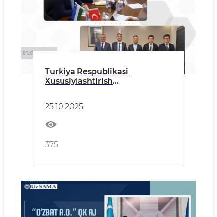
Turkiya Respublikasi
Xususiylashtirish
Administratsiyasi va
O‘zbekiston Respublikasi
25.10.2025
Davlat aktivlarini boshqarish
agentligi o‘rtasida xodimlar
almashinuvi dasturi
muvaffaqiyatli amalga oshirildi
375