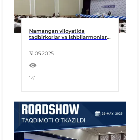
Namangan viloyatida
tadbirkorlar va ishbilarmonlar
uchun navbatdagi “Roadshow”
taqdimoti oʻtkazildi
31.05.2025
141