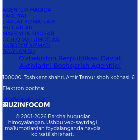
AGENTLIK HAQIDA
FAOLIYAT
DAVLAT XIZMATLARI
HUJJATLAR
MAXFIYLIK SIYOSATI
OCHIQ MA'LUMOTLAR
AXBOROT XIZMATI
BOG‘LANISH
Oʻzbekiston Respublikasi Davlat
Aktivlarini Boshqarish Agentligi
100000, Toshkent shahri, Amir Temur shoh ko`chasi, 6
Elektron pochta
:
info@davaktiv.uz
© 2001-
2026
Barcha huquqlar
himoyalangan. Ushbu veb-saytdagi
ma’lumotlardan foydalanganda havola
ko‘rsatilishi shart.