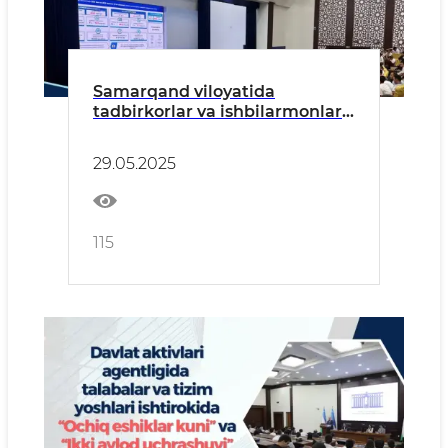
Samarqand viloyatida
tadbirkorlar va ishbilarmonlar
uchun navbatdagi “Roadshow”
taqdimoti oʻtkazildi
29.05.2025
115