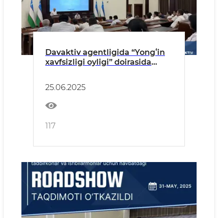
Davaktiv agentligida “Yongʻin
xavfsizligi oyligi” doirasida
amaliy seminar tashkil etildi
25.06.2025
117