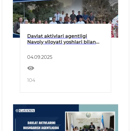
Davlat aktivlari agentligi
Navoiy viloyati yoshlari bilan
ochiq muloqot o‘tkazdi
04.09.2025
104