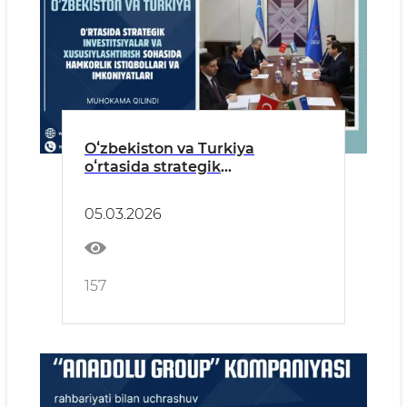
Oʻzbekiston va Turkiya
oʻrtasida strategik
investitsiyalar va
xususiylashtirish sohasida
05.03.2026
hamkorlik istiqbollari va
imkoniyatlari muhokama
qilindi
157