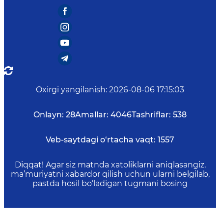
Oxirgi yangilanish
:
2026-08-06 17:15:03
Onlayn:
28
Amallar:
4046
Tashriflar:
538
Veb-saytdagi o‘rtacha vaqt:
1557
Diqqat! Agar siz matnda xatoliklarni aniqlasangiz,
ma’muriyatni xabardor qilish uchun ularni belgilab,
pastda hosil bo‘ladigan tugmani bosing