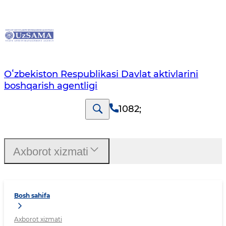
Oʻzbekiston Respublikasi Davlat aktivlarini
boshqarish agentligi
1082
;
Axborot xizmati
Bosh sahifa
Axborot xizmati