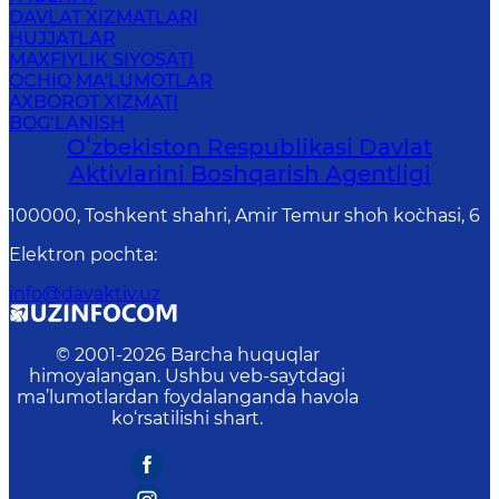
DAVLAT XIZMATLARI
HUJJATLAR
MAXFIYLIK SIYOSATI
OCHIQ MA'LUMOTLAR
AXBOROT XIZMATI
BOG‘LANISH
Oʻzbekiston Respublikasi Davlat
Aktivlarini Boshqarish Agentligi
100000, Toshkent shahri, Amir Temur shoh ko`chasi, 6
Elektron pochta
:
info@davaktiv.uz
© 2001-
2026
Barcha huquqlar
himoyalangan. Ushbu veb-saytdagi
ma’lumotlardan foydalanganda havola
ko‘rsatilishi shart.