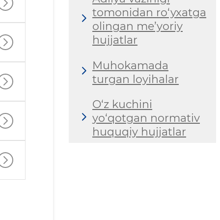
tomonidan ro‘yxatga
olingan me’yoriy
hujjatlar
Muhokamada
turgan loyihalar
O‘z kuchini
yo‘qotgan normativ
huquqiy hujjatlar