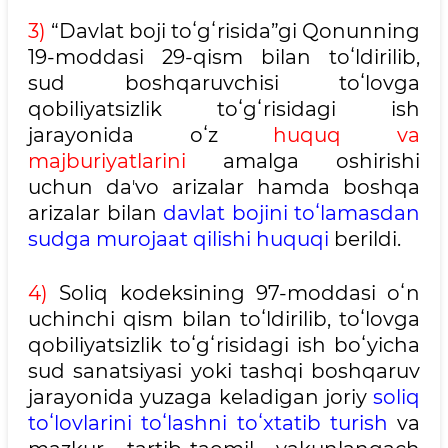
3)
“Davlat boji toʻgʻrisida”gi Qonunning
19-moddasi 29-qism bilan toʻldirilib,
sud boshqaruvchisi toʻlovga
qobiliyatsizlik toʻgʻrisidagi ish
jarayonida oʻz
huquq va
majburiyatlarini
amalga oshirishi
uchun daʼvo arizalar hamda boshqa
arizalar bilan
davlat bojini toʻlamasdan
sudga murojaat qilishi huquqi
berildi.
4)
Soliq kodeksining 97-moddasi oʻn
uchinchi qism bilan toʻldirilib, toʻlovga
qobiliyatsizlik toʻgʻrisidagi ish boʻyicha
sud sanatsiyasi yoki tashqi boshqaruv
jarayonida yuzaga keladigan joriy
soliq
toʻlovlarini toʻlashni toʻxtatib turish
va