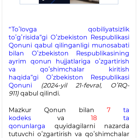
“Toʻlovga qobiliyatsizlik
toʻgʻrisida”gi
Oʻzbekiston Respublikasi
Qonuni qabul qilinganligi munosabati
bilan Oʻzbekiston Respublikasining
ayrim qonun hujjatlariga oʻzgartirish
va qoʻshimchalar kiritish
haqida”gi
Oʻzbekiston Respublikasi
Qonuni
(2024-yil 21-fevral, OʻRQ-
911)
qabul qilindi.
Mazkur Qonun bilan
7
ta
kodeks
va
18
ta
qonunlarga
quyidagilarni nazarda
tutuvchi oʻzgartirish va qoʻshimchalar