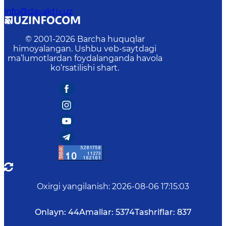
info@davaktiv.uz
© 2001-
2026
Barcha huquqlar
himoyalangan. Ushbu veb-saytdagi
ma’lumotlardan foydalanganda havola
ko‘rsatilishi shart.
Oxirgi yangilanish
:
2026-08-06 17:15:03
Onlayn:
44
Amallar:
5374
Tashriflar:
837