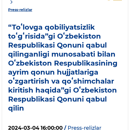
Press-relizlar
“Toʻlovga qobiliyatsizlik
toʻgʻrisida”gi Oʻzbekiston
Respublikasi Qonuni qabul
qilinganligi munosabati bilan
Oʻzbekiston Respublikasining
ayrim qonun hujjatlariga
oʻzgartirish va qoʻshimchalar
kiritish haqida”gi Oʻzbekiston
Respublikasi Qonuni qabul
qilin
2024-03-04 16:00:00
/
Press-relizlar