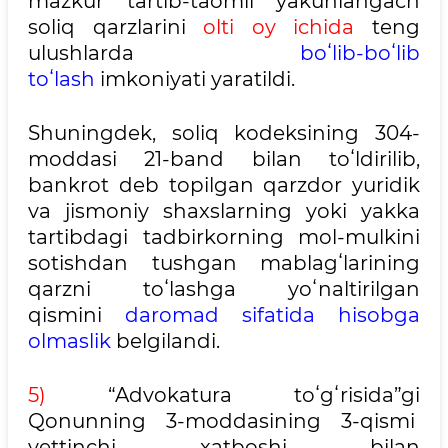
mazkur tartib-taomil yakunlangach
soliq qarzlarini
olti oy ichida
teng
ulushlarda
boʻlib-boʻlib
toʻlash
imkoniyati yaratildi.
Shuningdek, soliq kodeksining 304-
moddasi 21-band bilan toʻldirilib,
bankrot deb topilgan qarzdor yuridik
va jismoniy shaxslarning yoki yakka
tartibdagi tadbirkorning mol-mulkini
sotishdan tushgan mablagʻlarining
qarzni toʻlashga yoʻnaltirilgan
qismini
daromad sifatida hisobga
olmaslik
belgilandi.
5)
“Advokatura toʻgʻrisida”gi
Qonunning 3-moddasining 3-qismi
yettinchi xatboshi bilan