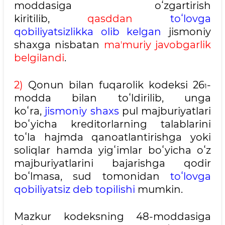
moddasiga oʻzgartirish
kiritilib,
qasddan
toʻlovga
qobiliyatsizlikka
olib kelgan
jismoniy
shaxga nisbatan
maʼmuriy javobgarlik
belgilandi
.
2)
Qonun bilan fuqarolik kodeksi 26
-
1
modda bilan toʻldirilib, unga
koʻra,
jismoniy shaxs
pul majburiyatlari
boʻyicha kreditorlarning talablarini
toʻla hajmda qanoatlantirishga yoki
soliqlar hamda yigʻimlar boʻyicha oʻz
majburiyatlarini bajarishga qodir
boʻlmasa, sud tomonidan
toʻlovga
qobiliyatsiz deb topilishi
mumkin.
Mazkur kodeksning 48-moddasiga