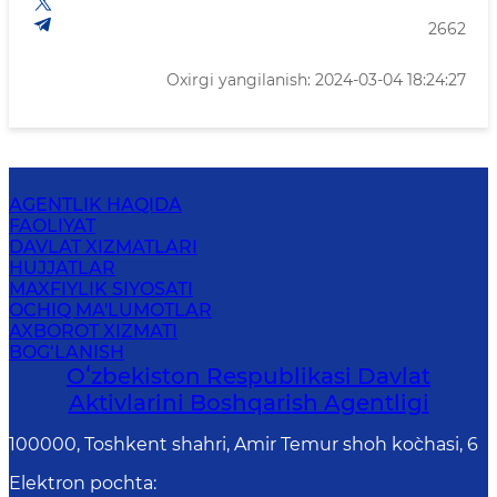
2662
Oxirgi yangilanish: 2024-03-04 18:24:27
AGENTLIK HAQIDA
FAOLIYAT
DAVLAT XIZMATLARI
HUJJATLAR
MAXFIYLIK SIYOSATI
OCHIQ MA'LUMOTLAR
AXBOROT XIZMATI
BOG‘LANISH
Oʻzbekiston Respublikasi Davlat
Aktivlarini Boshqarish Agentligi
100000, Toshkent shahri, Amir Temur shoh ko`chasi, 6
Elektron pochta
: