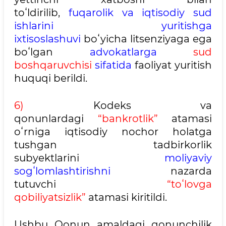
toʻldirilib,
fuqarolik va iqtisodiy sud
ishlarini yuritishga
ixtisoslashuvi
boʻyicha litsenziyaga ega
boʻlgan
advokatlarga
sud
boshqaruvchisi
sifatida
faoliyat yuritish
huquqi berildi.
6)
Kodeks va
qonunlardagi
“bankrotlik”
atamasi
oʻrniga iqtisodiy nochor holatga
tushgan tadbirkorlik
subyektlarini
moliyaviy
sogʻlomlashtirishni
nazarda
tutuvchi
“toʻlovga
qobiliyatsizlik”
atamasi kiritildi.
Ushbu Qonun amaldagi qonunchilik