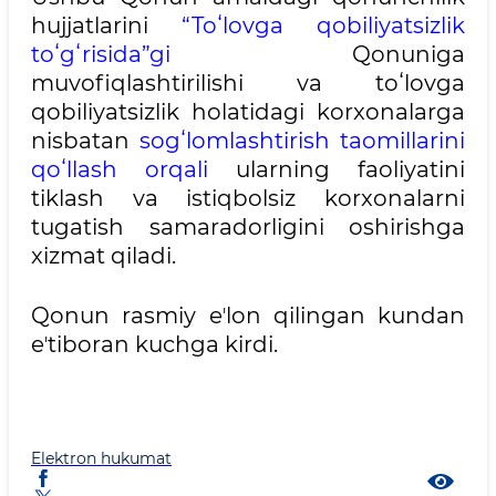
hujjatlarini
“Toʻlovga qobiliyatsizlik
toʻgʻrisida”gi
Qonuniga
muvofiqlashtirilishi va toʻlovga
qobiliyatsizlik holatidagi korxonalarga
nisbatan
sogʻlomlashtirish taomillarini
qoʻllash orqali
ularning faoliyatini
tiklash va istiqbolsiz korxonalarni
tugatish samaradorligini oshirishga
xizmat qiladi.
Qonun rasmiy eʼlon qilingan kundan
eʼtiboran kuchga kirdi.
Elektron hukumat