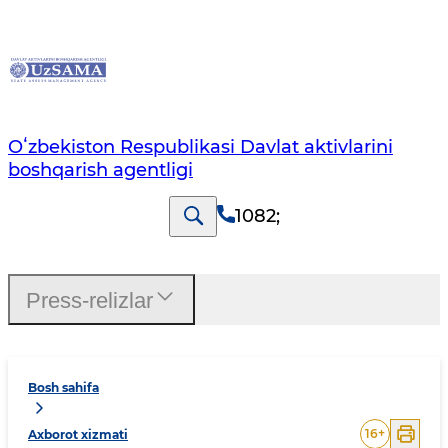
Oʻzbekiston Respublikasi Davlat aktivlarini
boshqarish agentligi
1082
;
Press-relizlar
Bosh sahifa
16
+
Axborot xizmati