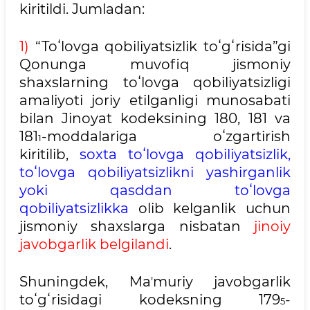
kiritildi. Jumladan:
1)
“Toʻlovga qobiliyatsizlik toʻgʻrisida”gi
Qonunga muvofiq jismoniy
shaxslarning toʻlovga qobiliyatsizligi
amaliyoti joriy etilganligi munosabati
bilan Jinoyat kodeksining 180, 181 va
181
-moddalariga oʻzgartirish
1
kiritilib,
soxta toʻlovga qobiliyatsizlik,
toʻlovga qobiliyatsizlikni yashirganlik
yoki qasddan toʻlovga
qobiliyatsizlikka
olib kelganlik uchun
jismoniy shaxslarga nisbatan
jinoiy
javobgarlik belgilandi
.
Shuningdek, Maʼmuriy javobgarlik
toʻgʻrisidagi kodeksning 179
-
5