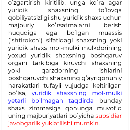
oʻzgartirish kiritilib, unga koʻra agar
yuridik shaxsning toʻlovga
qobiliyatsizligi shu yuridik shaxs uchun
majburiy koʻrsatmalarni berish
huquqiga ega boʻlgan muassis
(ishtirokchi) sifatidagi shaxsning yoki
yuridik shaxs mol-mulki mulkdorining
yoxud yuridik shaxsning boshqaruv
organi tarkibiga kiruvchi shaxsning
yoki qarzdorning ishlarini
boshqaruvchi shaxsning gʻayriqonuniy
harakatlari tufayli vujudga keltirilgan
boʻlsa,
yuridik shaxsning mol-mulki
yetarli boʻlmagan taqdirda
bunday
shaxs zimmasiga qonunga muvofiq
uning majburiyatlari boʻyicha
subsidiar
javobgarlik yuklatilishi mumkin
.