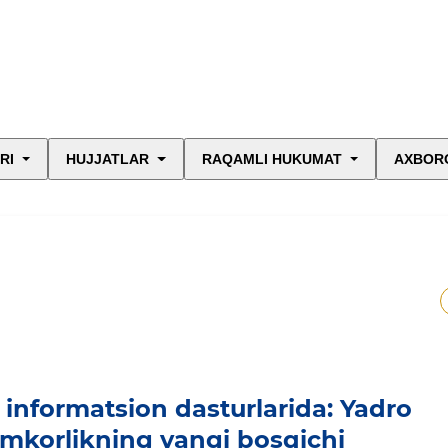
RI
HUJJATLAR
RAQAMLI HUKUMAT
AXBORO
" informatsion dasturlarida: Yadro
amkorlikning yangi bosqichi