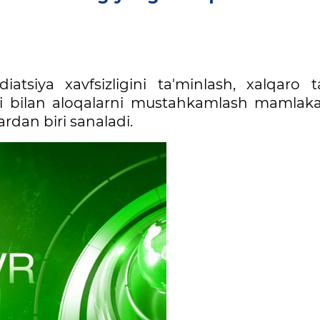
siya xavfsizligini ta'minlash, xalqaro ta
 bilan aloqalarni mustahkamlash mamlaka
dan biri sanaladi.