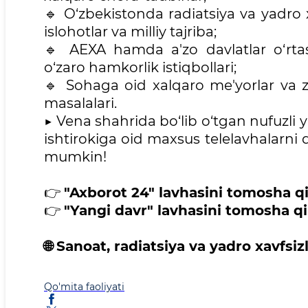
🔹 O‘zbekistonda radiatsiya va yadro x
islohotlar va milliy tajriba;
🔹 AEXA hamda a'zo davlatlar o‘rtasi
o‘zaro hamkorlik istiqbollari;
🔹 Sohaga oid xalqaro me'yorlar va z
masalalari.
▶️ Vena shahrida bo‘lib o‘tgan nufuzli y
ishtirokiga oid maxsus telelavhalarni q
mumkin!
👉
"Axborot 24" lavhasini tomosha qi
👉
"Yangi davr" lavhasini tomosha qil
🌐 Sanoat, radiatsiya va yadro xavfsi
Qo'mita faoliyati