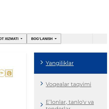
T XIZMATI
BOG‘LANISH
Yangiliklar
7
+
Voqealar taqvimi
E’lonlar, tanlo'v va
tenderlar