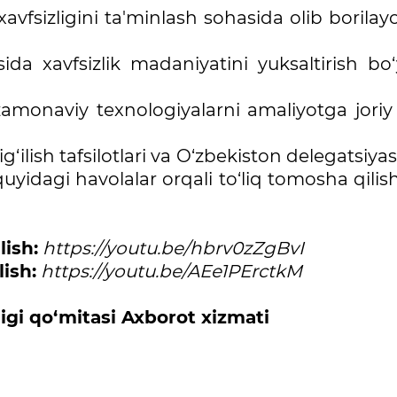
avfsizligini ta'minlash sohasida olib borila
da xavfsizlik madaniyatini yuksaltirish bo‘
amonaviy texnologiyalarni amaliyotga joriy 
ig‘ilish tafsilotlari va O‘zbekiston delegatsiya
uyidagi havolalar orqali to‘liq tomosha qilis
lish:
https://youtu.be/hbrv0zZgBvI
ish:
https://youtu.be/AEe1PErctkM
zligi qo‘mitasi Axborot xizmati