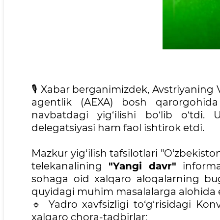
🎙 Xabar berganimizdek, Avstriyaning
agentlik (AEXA) bosh qarorgohida Y
navbatdagi yig‘ilishi bo‘lib o‘tdi
delegatsiyasi ham faol ishtirok etdi.
Mazkur yig‘ilish tafsilotlari "O‘zbekist
telekanalining
"Yangi davr"
informat
sohaga oid xalqaro aloqalarning bugu
quyidagi muhim masalalarga alohida e'
🔹 Yadro xavfsizligi to‘g‘risidagi Ko
xalqaro chora-tadbirlar;