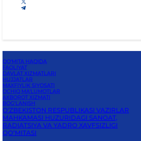
QO'MITA HAQIDA
FAOLIYAT
DAVLAT XIZMATLARI
HUJJATLAR
MAXFIYLIK SIYOSATI
OCHIQ MA'LUMOTLAR
AXBOROT XIZMATI
BOG‘LANISH
O'ZBEKISTON RESPUBLIKASI VAZIRLAR
MAHKAMASI HUZURIDAGI SANOAT,
RADIATSIYA VA YADRO XAVFSIZLIGI
QO‘MITASI