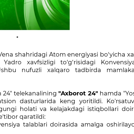
 Vena shahridagi Atom energiyasi bo‘yicha xa
adro xavfsizligi to‘g‘risidagi Konvensiy
. Ushbu nufuzli xalqaro tadbirda mamlaka
on 24" telekanalining
"Axborot 24"
hamda "Yos
sion dasturlarida keng yoritildi. Ko'rsatuv
ngi holati va kelajakdagi istiqbollari doir
tibor qaratildi:
nvensiya talablari doirasida amalga oshirila