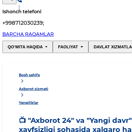
Ishonch telefoni
+998712030239
;
BARCHA RAQAMLAR
QO‘MITA HAQIDA
FAOLIYAT
DAVLAT XIZMATLA
Bosh sahifa
Axborot xizmati
Yangiliklar
📺 "Axborot 24" va "Yangi davr
xavfsizligi sohasida xalqaro h