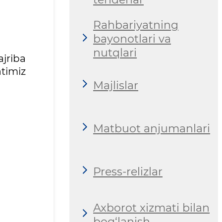
Rahbariyatning
bayonotlari va
nutqlari
jriba
timiz
Majlislar
Matbuot anjumanlari
Press-relizlar
Axborot xizmati bilan
bog‘lanish