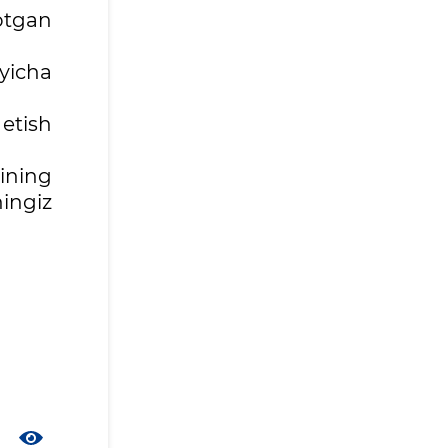
yotgan
yicha
etish
sining
hingiz