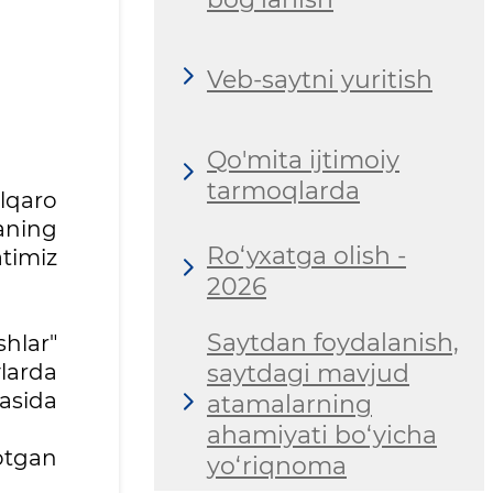
Veb-saytni yuritish
Qo'mita ijtimoiy
tarmoqlarda
lqaro
aning
Ro‘yxatga olish -
timiz
2026
Saytdan foydalanish,
hlar"
larda
saytdagi mavjud
asida
atamalarning
ahamiyati bo‘yicha
yotgan
yo‘riqnoma