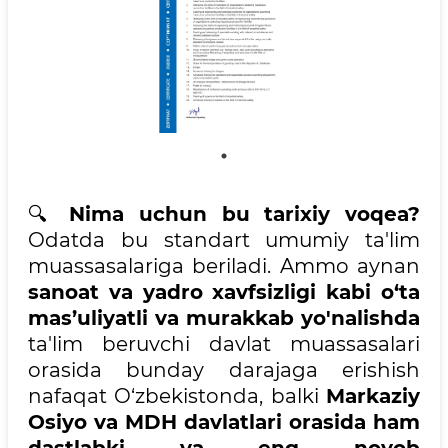
🔍
Nima uchun bu tarixiy voqea?
Odatda bu standart umumiy ta'lim
muassasalariga beriladi. Ammo aynan
sanoat va yadro xavfsizligi kabi o‘ta
mas’uliyatli va murakkab yo'nalishda
ta'lim beruvchi davlat muassasalari
orasida bunday darajaga erishish
nafaqat O‘zbekistonda, balki
Markaziy
Osiyo va MDH davlatlari orasida ham