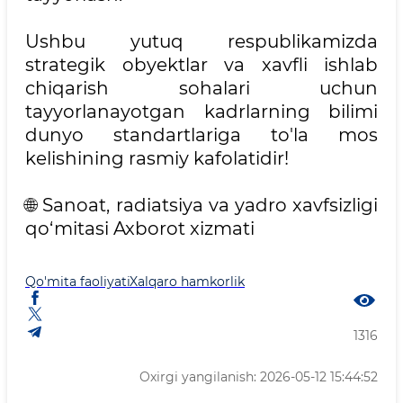
Ushbu yutuq respublikamizda
strategik obyektlar va xavfli ishlab
chiqarish sohalari uchun
tayyorlanayotgan kadrlarning bilimi
dunyo standartlariga to'la mos
kelishining rasmiy kafolatidir!
🌐 Sanoat, radiatsiya va yadro xavfsizligi
qo‘mitasi Axborot xizmati
Qo'mita faoliyati
Xalqaro hamkorlik
1316
Oxirgi yangilanish: 2026-05-12 15:44:52