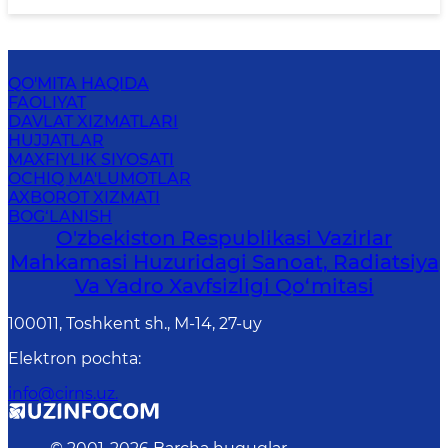
QO'MITA HAQIDA
FAOLIYAT
DAVLAT XIZMATLARI
HUJJATLAR
MAXFIYLIK SIYOSATI
OCHIQ MA'LUMOTLAR
AXBOROT XIZMATI
BOG‘LANISH
O'zbekiston Respublikasi Vazirlar
Mahkamasi Huzuridagi Sanoat, Radiatsiya
Va Yadro Xavfsizligi Qo‘mitasi
100011, Toshkent sh., М-14, 27-uy
Elektron pochta
:
info@cirns.uz.