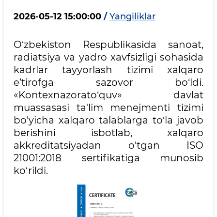
2026-05-12 15:00:00
/
Yangiliklar
O‘zbekiston Respublikasida sanoat,
radiatsiya va yadro xavfsizligi sohasida
kadrlar tayyorlash tizimi xalqaro
e’tirofga sazovor bo‘ldi.
«Kontexnazorato‘quv» davlat
muassasasi ta'lim menejmenti tizimi
bo'yicha xalqaro talablarga to‘la javob
berishini isbotlab, xalqaro
akkreditatsiyadan o'tgan ISO
21001:2018 sertifikatiga munosib
ko‘rildi.