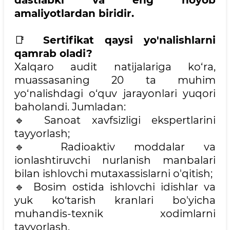
dastlabki va eng noyob
amaliyotlardan biridir.
📑
Sertifikat qaysi yo'nalishlarni
qamrab oladi?
Xalqaro audit natijalariga ko‘ra,
muassasaning 20 ta muhim
yo‘nalishdagi o‘quv jarayonlari yuqori
baholandi. Jumladan:
🔹 Sanoat xavfsizligi ekspertlarini
tayyorlash;
🔹 Radioaktiv moddalar va
ionlashtiruvchi nurlanish manbalari
bilan ishlovchi mutaxassislarni o'qitish;
🔹 Bosim ostida ishlovchi idishlar va
yuk ko‘tarish kranlari bo'yicha
muhandis-texnik xodimlarni
tayyorlash.