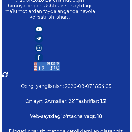
© 2001-
2026
Barcha huquqlar
himoyalangan. Ushbu veb-saytdagi
ma’lumotlardan foydalanganda havola
ko‘rsatilishi shart.
Oxirgi yangilanish
:
2026-08-07 16:34:05
Onlayn:
2
Amallar:
221
Tashriflar:
151
Veb-saytdagi o‘rtacha vaqt:
18
Diqqat! Agar siz matnda xatoliklarni aniqlasangiz,