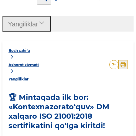
Yangiliklar
Bosh sahifa
7
+
Axborot xizmati
Yangiliklar
🏆 Mintaqada ilk bor:
«Kontexnazorato‘quv» DM
xalqaro ISO 21001:2018
sertifikatini qo‘lga kiritdi!