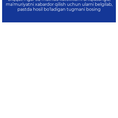
ma’muriyatni xabardor qilish uchun ularni belgilab,
pastda hosil bo‘ladigan tugmani bosing