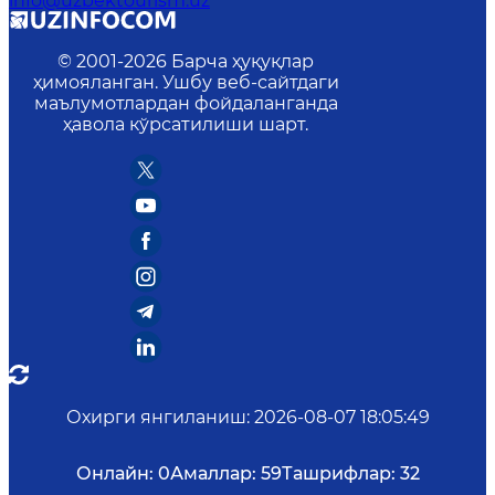
info@uzbektourism.uz
© 2001-
2026
Барча ҳуқуқлар
ҳимояланган. Ушбу веб-сайтдаги
маълумотлардан фойдаланганда
ҳавола кўрсатилиши шарт.
Охирги янгиланиш
:
2026-08-07 18:05:49
Онлайн:
0
Амаллар:
59
Ташрифлар:
32