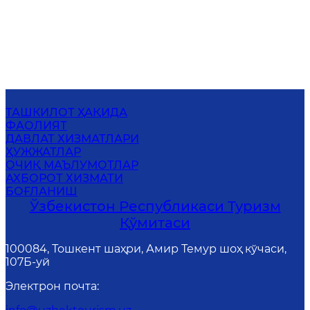
ТАШКИЛОТ ҲАҚИДА
ФАОЛИЯТ
ДАВЛАТ ХИЗМАТЛАРИ
ҲУЖЖАТЛАР
ОЧИҚ МАЪЛУМОТЛАР
АХБОРОТ ХИЗМАТИ
БОҒЛАНИШ
Ўзбекистон Республикаси Туризм
Қўмитаси
100084, Тошкент шаҳри, Амир Темур шоҳ кўчаси,
107Б-уй
Электрон почта
: