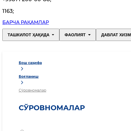
1163
;
БАРЧА РАҚАМЛАР
ТАШКИЛОТ ҲАҚИДА
ФАОЛИЯТ
ДАВЛАТ ХИЗ
Бош саҳифа
Боғланиш
Сўровномалар
СЎРОВНОМАЛАР