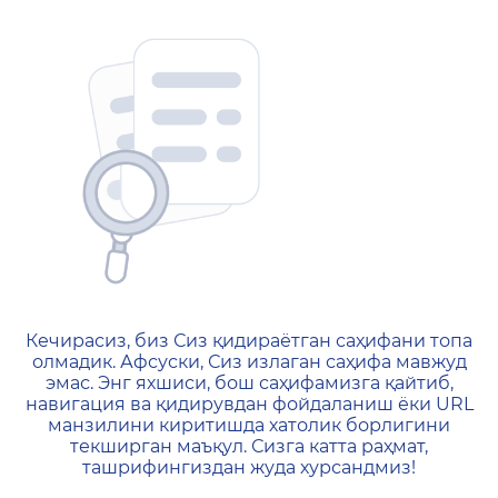
404 — Страница не найд
Кечирасиз, биз Сиз қидираётган саҳифани топа
олмадик. Афсуски, Сиз излаган саҳифа мавжуд
эмас. Энг яхшиси, бош саҳифамизга қайтиб,
навигация ва қидирувдан фойдаланиш ёки URL
манзилини киритишда хатолик борлигини
текширган маъқул. Сизга катта раҳмат,
ташрифингиздан жуда хурсандмиз!