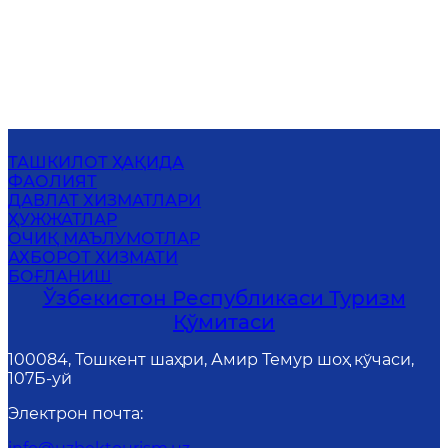
ТАШКИЛОТ ҲАҚИДА
ФАОЛИЯТ
ДАВЛАТ ХИЗМАТЛАРИ
ҲУЖЖАТЛАР
ОЧИҚ МАЪЛУМОТЛАР
АХБОРОТ ХИЗМАТИ
БОҒЛАНИШ
Ўзбекистон Республикаси Туризм
Қўмитаси
100084, Тошкент шаҳри, Амир Темур шоҳ кўчаси,
107Б-уй
Электрон почта
: