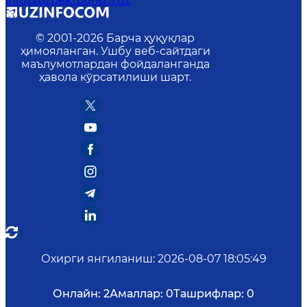
info@uzbektourism.uz
© 2001-
2026
Барча ҳуқуқлар
ҳимояланган. Ушбу веб-сайтдаги
маълумотлардан фойдаланганда
ҳавола кўрсатилиши шарт.
Охирги янгиланиш
:
2026-08-07 18:05:49
Онлайн:
2
Амаллар:
0
Ташрифлар:
0