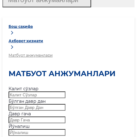
Бош саҳифа
Ахборот хизмати
Матбуот анжуманлари
МАТБУОТ АНЖУМАНЛАРИ
Калит сўзлар
Бўлган давр дан
Давр гача
Йўналиш