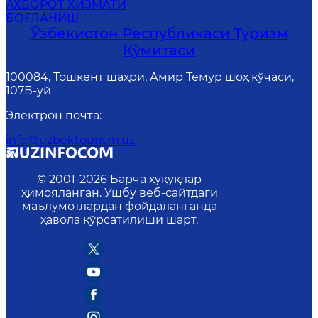
АХБОРОТ ХИЗМАТИ
БОҒЛАНИШ
Ўзбекистон Республикаси Туризм
Қўмитаси
100084, Тошкент шаҳри, Амир Темур шоҳ кўчаси,
107Б-уй
Электрон почта
:
info@uzbektourism.uz
© 2001-
2026
Барча ҳуқуқлар
ҳимояланган. Ушбу веб-сайтдаги
маълумотлардан фойдаланганда
ҳавола кўрсатилиши шарт.