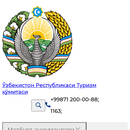
Ўзбекистон Республикаси Туризм
қўмитаси
+99871 200-00-88
;
1163
;
Матбуот анжуманлари