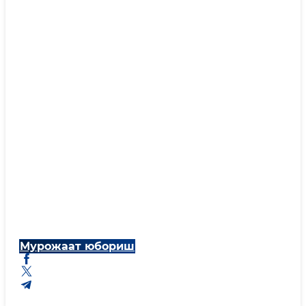
Мурожаат юбориш