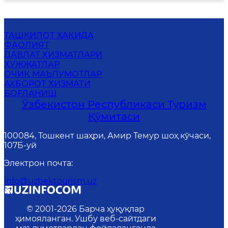
ТАШКИЛОТ ҲАҚИДА
ФАОЛИЯТ
ДАВЛАТ ХИЗМАТЛАРИ
ҲУЖЖАТЛАР
ОЧИҚ МАЪЛУМОТЛАР
АХБОРОТ ХИЗМАТИ
БОҒЛАНИШ
Ўзбекистон Республикаси Туризм
Қўмитаси
100084, Тошкент шаҳри, Амир Темур шоҳ кўчаси,
107Б-уй
Электрон почта
:
info@uzbektourism.uz
© 2001-
2026
Барча ҳуқуқлар
ҳимояланган. Ушбу веб-сайтдаги