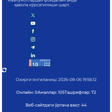
маълумотлардан фойдаланганда
ҳавола кўрсатилиши шарт.
Охирги янгиланиш
:
2026-08-06 19:56:12
Онлайн:
0
Амаллар:
105
Ташрифлар:
72
Веб-сайтдаги ўртача вақт:
44