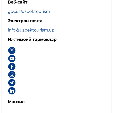
Веб-сайт
gov.uz/uzbektourism
Электрон почта
info@uzbektourism.uz
Ижтимоий тармоқлар
Манзил