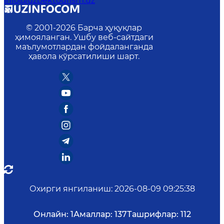
info@uzbektourism.uz
© 2001-
2026
Барча ҳуқуқлар
ҳимояланган. Ушбу веб-сайтдаги
маълумотлардан фойдаланганда
ҳавола кўрсатилиши шарт.
Охирги янгиланиш
:
2026-08-09 09:25:38
Онлайн:
1
Амаллар:
137
Ташрифлар:
112