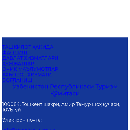
ТАШКИЛОТ ҲАҚИДА
ФАОЛИЯТ
ДАВЛАТ ХИЗМАТЛАРИ
ҲУЖЖАТЛАР
ОЧИҚ МАЪЛУМОТЛАР
АХБОРОТ ХИЗМАТИ
БОҒЛАНИШ
Ўзбекистон Республикаси Туризм
Қўмитаси
100084, Тошкент шаҳри, Амир Темур шоҳ кўчаси,
107Б-уй
Электрон почта
: