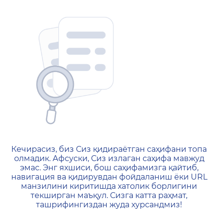
404 — Страница не найд
Кечирасиз, биз Сиз қидираётган саҳифани топа
олмадик. Афсуски, Сиз излаган саҳифа мавжуд
эмас. Энг яхшиси, бош саҳифамизга қайтиб,
навигация ва қидирувдан фойдаланиш ёки URL
манзилини киритишда хатолик борлигини
текширган маъқул. Сизга катта раҳмат,
ташрифингиздан жуда хурсандмиз!