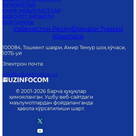
ҲУЖЖАТЛАР
ОЧИҚ МАЪЛУМОТЛАР
АХБОРОТ ХИЗМАТИ
БОҒЛАНИШ
Ўзбекистон Республикаси Туризм
Қўмитаси
100084, Тошкент шаҳри, Амир Темур шоҳ кўчаси,
107Б-уй
Электрон почта
:
info@uzbektourism.uz
© 2001-
2026
Барча ҳуқуқлар
ҳимояланган. Ушбу веб-сайтдаги
маълумотлардан фойдаланганда
ҳавола кўрсатилиши шарт.