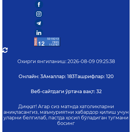
Охирги янгиланиш
:
2026-08-09 09:25:38
Онлайн:
3
Амаллар:
183
Ташрифлар:
120
Веб-сайтдаги ўртача вақт:
32
Диққат! Агар сиз матнда хатоликларни
аниқласангиз, маъмуриятни хабардор қилиш учун
уларни белгилаб, пастда ҳосил бўладиган тугмани
босинг